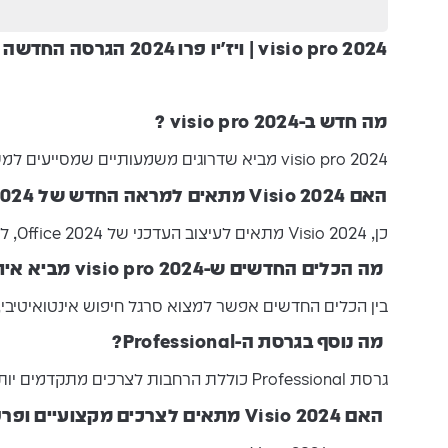
visio pro 2024 | ויז'יו פרו 2024 הגרסה החדשה זמין עכשיו לרכישה במחיר מוזל!
מה חדש ב-visio pro 2024 ?
visio pro 2024 מביא שדרוגים משמעותיים שמסייעים למשתמשים ולצוותים ליצור דיאגרמות מורכבות בצורה ויזואלית וברורה, עם מראה מודרני ואפקטים כמו שקיפות.
האם Visio 2024 מתאים למראה החדש של Office 2024?
כן, Visio 2024 מתאים לעיצוב העדכני של Office 2024, ליצירת אחידות ויזואלית בין כל יישומי המשרד.
מה הכלים החדשים ש-visio pro 2024 מביא איתו?
בין הכלים החדשים אפשר למצוא סרגל חיפוש אינטואיטיבי, אי
מה נוסף בגרסת ה-Professional?
גרסת Professional כוללת הרחבות לצרכים מתקדמים יותר, כמו שבלונות Azure וצורות Kubernetes לדיאגרמות רשת ותוכנה.
האם Visio 2024 מתאים לצרכים מקצועיים ופרטיים כאחד?