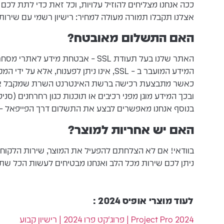
ככה אנחנו מצליחים להוזיל עלויות, וכל זאת כדי לתת לכם
אצלנו תקבלו תמורה מעולה למחיר: רישיון רשמי עם שירות
האם התשלום מאובטח?
האתר שלנו בעל תעודת SSL – אבטחת מידע לאתרי מסחר אלקטרוני
המידע המועבר ב – SSL, אינו ניתן לפענוח, אלא על ידי המקבל בלבד.
כאשר מתבצעת רכישה ברשת האינטרנט השרת שמקבל את ה
ובכך המידע מוגן מפני רכיבים או תוכנות כגון רחרחנים (סני
בנוסף אנחנו מאפשרים לבצע את התשלום דרך הפייפאל – Paypal הנותנת 180 יום הגנת צרכן ללקוח
האם יש אחריות למוצר?
בוודאי! אם לא הצלחתם להפעיל את המוצר, שירות הלקוחות 
ניתן לכם שירות מכל הלב ואנחנו מבטיחים לעשות הכל שתצ
לעוד מוצרי אופיס 2024 :
Project Pro 2024 | פרוג'קט פרו 2024 | רישיון קבוע