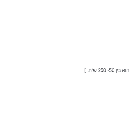
2 ש"ח. ]