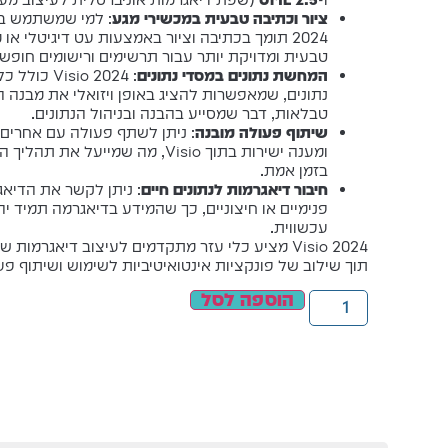
ציור וכתיבה טבעית במכשירי מגע
2024 תומך בכתיבה וציור באמצעות עט דיגיטלי א
טבעית ומדויקת יותר עבור תרשימים ורישומים חופשי
המחשת נתונים במסדי נתונים
: isio 2024
נתונים, שמאפשרות להציג באופן ויזואלי את מבנה ה
טבלאות, דבר שמסייע בהבנה ובניהול הנתונים.
שיתוף פעולה מובנה
: ניתן לשתף פעולה עם אחרים 
ומענה ישירות בתוך Visio, מה שמיי
בזמן אמת.
חיבור דיאגרמות לנתונים חיים
: ניתן לקשר את הדיאג
פנימיים או חיצוניים, כך שהמידע בדיאגרמה תמיד י
עכשווית.
Visio 2024 מציע כלי עזר מתקדמים לעיצוב דיאגרמו
תוך שילוב של פונקציות אינטואיטיביות לשימוש ושיתוף פע
הוספה לסל