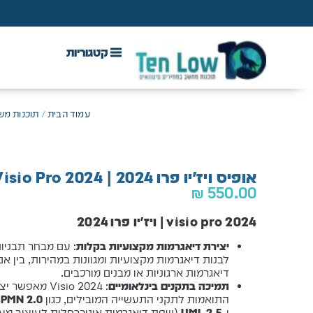
DAW & Plugins
אנטי וירוס, VPN ואבטחה
עמוד הבית
/
תוכנות מש
אופיס ויז'יו פרו 2024 | Visio Pro 2024 | רישיון קבוע
₪
550.00
visio pro 2024 | ויז'יו פרו 2024
יצירת דיאגרמות מקצועיות בקלות
: עם מבחר תבניות
לבנות דיאגרמות מקצועיות ומגוונות במהירות, בין א
דיאגרמות ארגוניות או מבנים מורכבים.
תמיכה בתקנים בינלאומיים
: Visio 2024 מ
התואמות לתקני התעשייה המובילים, כגון
PMN 2.0
ו-
UML 2.5
(שפת דיאגרמות אוניברסלית לעיצוב מער