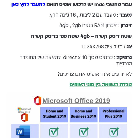
עבור מחשבי mac יש לרכוש אופיס תואם
למעבר לחץ כאן
מעבד :
מעבד עם 2 ליבות , 1.6 ג'יגה הרץ.
זיכרון
: זיכרון RAM בנפח 4gb , 2gb
שטח דיסק קשיח – 4gb שטח פנוי בדיסק קשיח
צג :
רזולוציה 1024X768
גרפיקה
: כרטיס מסך direct x 10 להאצה של החומרה
הגרפית
לא יודעים איזה אופיס אתם צריכים?
טבלת השוואה בין סוגי האופיס