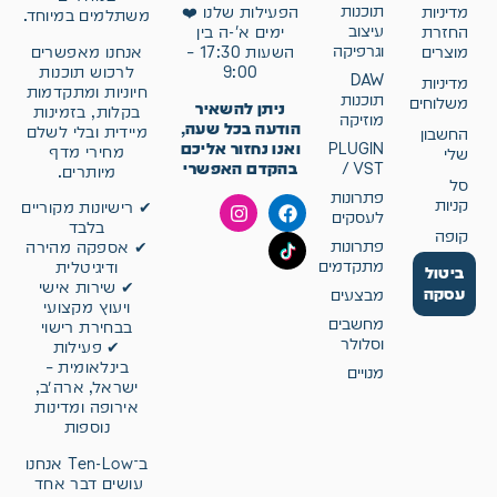
תוכנות
מדיניות
הפעילות שלנו ❤️
משתלמים במיוחד.
עיצוב
החזרת
ימים א'-ה בין
וגרפיקה
אנחנו מאפשרים
מוצרים
השעות 17:30 –
לרכוש תוכנות
9:00
DAW
מדיניות
חיוניות ומתקדמות
תוכנות
משלוחים
ניתן להשאיר
בקלות, בזמינות
מוזיקה
הודעה בכל שעה,
מיידית ובלי לשלם
החשבון
ואנו נחזור אליכם
PLUGIN
מחירי מדף
שלי
בהקדם האפשרי
/ VST
מיותרים.
סל
פתרונות
קניות
✔ רישיונות מקוריים
לעסקים
בלבד
קופה
פתרונות
✔ אספקה מהירה
מתקדמים
ודיגיטלית
ביטול
✔ שירות אישי
עסקה
מבצעים
ויעוץ מקצועי
מחשבים
בבחירת רישוי
וסלולר
✔ פעילות
בינלאומית –
מנויים
ישראל, ארה״ב,
אירופה ומדינות
נוספות
ב־Ten-Low אנחנו
עושים דבר אחד