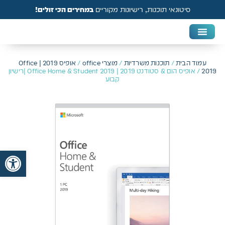
סיטונאי תוכנות, רישיונות מקוריים
במחירים הכי זולים!
DAW & Plugins
אנטי וירוס, VPN ואבטחה
עמוד הבית
/
תוכנות משרדיות
/
מוצרי office
/
אופיס 2019 | Office
2019
/ אופיס הום & סטודנט 2019 | Office Home & Student 2019 |רישיון
קבוע
פתח