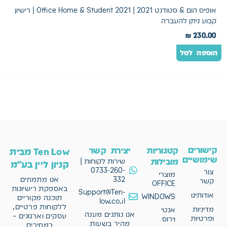
אופיס הום & סטודנט 2021 | 2021 Office Home & Student | רישיון
קבוע ניתן להעברה
m
0
₪
230.00
הוספה לסל
ה
קישורים
קטגוריות
יצירת קשר
Ten Low מבית
שימושיים
מובילות
שירות לקוחות |
קניון ליין בע"מ
0733-260-
צור
מוצרי
332
אנו מתמחים
קשר
OFFICE
באספקת רישיונות
Support@Ten-
אודותינו
WINDOWS
תוכנה מקוריים
low.co.il
ללקוחות פרטיים,
מדיניות
אנטי
אנו נותנים מענה
עסקים וארגונים –
ופרטיות
וירוס
מהיר בשעות
במחירים