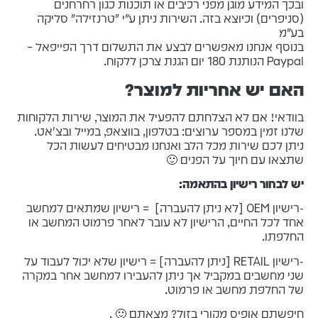
ובכך המידע מוגן מפני רכיבים או תוכנות כגון רחרחנים
(סניפרים) וכיוצא בזה. השירות ניתן ע"י "טרנזילה" סליקה
בע"מ
בנוסף אנחנו מאפשרים לבצע את התשלום דרך הפייפאל –
Paypal הנותנת 180 יום הגנת צרכן ללקוח.
האם יש אחריות למוצר?
בוודאי! אם לא הצלחתם להפעיל את המוצר, שירות הלקוחות
שלנו זמין במספר ערוצים: בטלפון, בווצאפ, במייל ובצ'אט.
ניתן לכם שירות מכל הלב ואנחנו מבטיחים לעשות הכל
שתצאו עם חיוך על הפנים 🙂
יש לבחור רישיון בהתאמה:
-רישיון OEM [לא ניתן להעברה] = רישיון שמתאים למחשב
אחד לכל החיים, הרישיון לא עובר לאחר פרמוט המחשב או
החלפתו.
-רישיון RETAIL [ניתן להעברה] = רישיון שלא יכול לעבוד על
שני מחשבים במקביל אך ניתן להעבירו למחשב אחר במקרה
של החלפת מחשב או פרמוט.
חיפשתם אופיס מקורי בזול? מצאתם 🙂 .