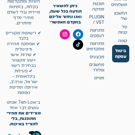
חיוניות ומתקדמות
תוכנות
משלוחים
ניתן להשאיר
בקלות, בזמינות
מוזיקה
הודעה בכל שעה,
מיידית ובלי לשלם
החשבון
ואנו נחזור אליכם
PLUGIN
מחירי מדף
שלי
בהקדם האפשרי
/ VST
מיותרים.
סל
פתרונות
קניות
✔ רישיונות מקוריים
לעסקים
בלבד
קופה
פתרונות
✔ אספקה מהירה
מתקדמים
ודיגיטלית
ביטול
✔ שירות אישי
עסקה
מבצעים
ויעוץ מקצועי
מחשבים
בבחירת רישוי
וסלולר
✔ פעילות
בינלאומית –
מנויים
ישראל, ארה״ב,
אירופה ומדינות
נוספות
ב־Ten-Low אנחנו
עושים דבר אחד
מורידים את מחירי
התוכנות, בלי
להוריד באיכות.