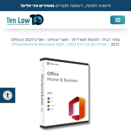
סיטונאי תוכנות, רישיונות מקוריים
במחירים הכי זולים!
DAW & Plugins
אנטי וירוס, VPN ואבטחה
עמוד הבית
/
תוכנות משרדיות
/
מוצרי office
/
אופיס 2021 | Office
2021
/ אופיס הום & ביזנס 2021 | Office Home & Business 2021
פתח