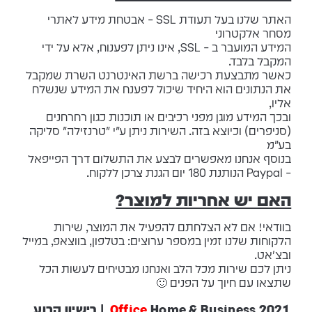
האתר שלנו בעל תעודת SSL – אבטחת מידע לאתרי
מסחר אלקטרוני
המידע המועבר ב – SSL, אינו ניתן לפענוח, אלא על ידי
המקבל בלבד.
כאשר מתבצעת רכישה ברשת האינטרנט השרת שמקבל
את הנתונים הוא היחיד שיכול לפענח את המידע שנשלח
אליו,
ובכך המידע מוגן מפני רכיבים או תוכנות כגון רחרחנים
(סניפרים) וכיוצא בזה. השירות ניתן ע"י "טרנזילה" סליקה
בע"מ
בנוסף אנחנו מאפשרים לבצע את התשלום דרך הפייפאל
– Paypal הנותנת 180 יום הגנת צרכן ללקוח.
האם יש אחריות למוצר?
בוודאי! אם לא הצלחתם להפעיל את המוצר, שירות
הלקוחות שלנו זמין במספר ערוצים: בטלפון, בווצאפ, במייל
ובצ'אט.
ניתן לכם שירות מכל הלב ואנחנו מבטיחים לעשות הכל
שתצאו עם חיוך על הפנים 🙂
Office
Home & Business 2021 | רישיון קבוע