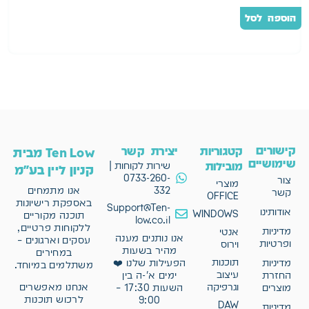
הוספה לסל
ב
קישורים
קטגוריות
יצירת קשר
Ten Low מבית
שימושיים
מובילות
שירות לקוחות |
קניון ליין בע"מ
0733-260-
צור
מוצרי
332
אנו מתמחים
קשר
OFFICE
באספקת רישיונות
Support@Ten-
אודותינו
WINDOWS
תוכנה מקוריים
low.co.il
ללקוחות פרטיים,
מדיניות
אנטי
אנו נותנים מענה
עסקים וארגונים –
ופרטיות
וירוס
מהיר בשעות
במחירים
תוכנות
מדיניות
הפעילות שלנו ❤️
משתלמים במיוחד.
עיצוב
החזרת
ימים א'-ה בין
וגרפיקה
אנחנו מאפשרים
מוצרים
השעות 17:30 –
לרכוש תוכנות
9:00
DAW
מדיניות