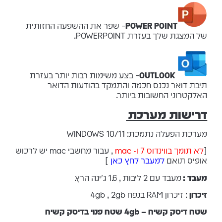
POWER POINT
– שפר את ההשפעה החזותית
של המצגת שלך בעזרת POWERPOINT.
OUTLOOK
– בצע משימות רבות יותר בעזרת
תיבת דואר נכנס חכמה והתמקד בהודעות הדואר
האלקטרוני החשובות ביותר.
דרישות מערכת
מערכת הפעלה נתמכת: WINDOWS 10/11
[
לא תומך בווינדוס 7
ו- mac
, עבור מחשבי mac יש לרכוש
אופיס תואם
למעבר לחץ כאן
]
מעבד :
מעבד עם 2 ליבות , 1.6 ג'יגה הרץ.
זיכרון
: זיכרון RAM בנפח 4gb , 2gb
שטח דיסק קשיח – 4gb שטח פנוי בדיסק קשיח