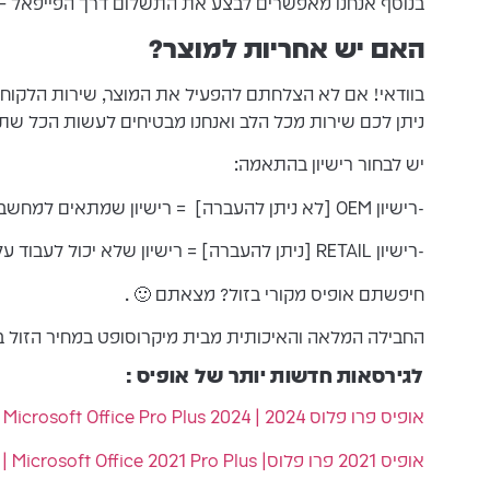
בנוסף אנחנו מאפשרים לבצע את התשלום דרך הפייפאל – Paypal הנותנת 180 יום הגנת צרכן ללקוח
האם יש אחריות למוצר?
בוודאי! אם לא הצלחתם להפעיל את המוצר, שירות הלקוחות 
ניתן לכם שירות מכל הלב ואנחנו מבטיחים לעשות הכל שתצ
יש לבחור רישיון בהתאמה:
-רישיון OEM [לא ניתן להעברה] = רישיון שמתאים למחשב אחד לכל החיים, הרישיון לא עובר לאחר פרמוט המחשב או החלפתו.
-רישיון RETAIL [ניתן להעברה] = רישיון שלא יכול לעבוד על שני מחשבים במקביל אך ניתן להעבירו למחשב אחר במקרה של החלפת מחשב או פרמוט.
חיפשתם אופיס מקורי בזול? מצאתם 🙂 .
החבילה המלאה והאיכותית מבית מיקרוסופט במחיר הזול 
לגירסאות חדשות יותר של אופיס :
אופיס פרו פלוס 2024 | 2024 Microsoft Office Pro Plus |רישיון קבוע
אופיס 2021 פרו פלוס| Microsoft Office 2021 Pro Plus | רישיון קבוע