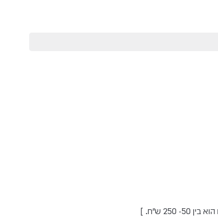
2 ש"ח. ]