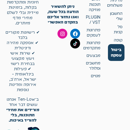
חיוניות ומתקדמות
תוכנות
משלוחים
ניתן להשאיר
בקלות, בזמינות
מוזיקה
הודעה בכל שעה,
מיידית ובלי לשלם
החשבון
ואנו נחזור אליכם
PLUGIN
מחירי מדף
שלי
בהקדם האפשרי
/ VST
מיותרים.
סל
פתרונות
קניות
✔ רישיונות מקוריים
לעסקים
בלבד
קופה
פתרונות
✔ אספקה מהירה
מתקדמים
ודיגיטלית
ביטול
✔ שירות אישי
עסקה
מבצעים
ויעוץ מקצועי
מחשבים
בבחירת רישוי
וסלולר
✔ פעילות
בינלאומית –
מנויים
ישראל, ארה״ב,
אירופה ומדינות
נוספות
ב־Ten-Low אנחנו
עושים דבר אחד
מורידים את מחירי
התוכנות, בלי
להוריד באיכות.