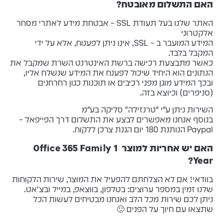
האם התשלום מאובטח?
האתר שלנו בעל תעודת SSL – אבטחת מידע לאתרי מסחר
אלקטרוני
המידע המועבר ב – SSL, אינו ניתן לפענוח, אלא על ידי
המקבל בלבד.
כאשר מתבצעת רכישה ברשת האינטרנט השרת שמקבל את
הנתונים הוא היחיד שיכול לפענח את המידע שנשלח אליו,
ובכך המידע מוגן מפני רכיבים או תוכנות כגון רחרחנים
(סניפרים) וכיוצא בזה.
השירות ניתן ע"י "טרנזילה" סליקה בע"מ
בנוסף אנחנו מאפשרים לבצע את התשלום דרך הפייפאל –
Paypal הנותנת 180 יום הגנת צרכן ללקוח.
האם יש אחריות למוצר Office 365 Family 1
Year?
בוודאי! אם לא הצלחתם להפעיל את המוצר, שירות הלקוחות
שלנו זמין במספר ערוצים: בטלפון, בווצאפ, במייל ובצ'אט.
ניתן לכם שירות מכל הלב ואנחנו מבטיחים לעשות הכל
שתצאו עם חיוך על הפנים 🙂