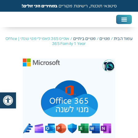
סיטונאי תוכנות, רישיונות מקוריים
במחירים הכי זולים!
DAW & Plugins
אנטי וירוס, VPN ואבטחה
עמוד הבית
/
מנויים
/
מנויים ביתיים
/ אופיס 365 פאמילי מנוי שנתי | Office
365 Family 1 Year
פתח