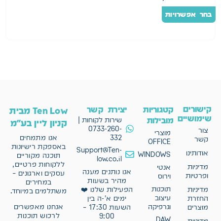
בחר אפשרויות
ה
קישורים
קטגוריות
יצירת קשר
Ten Low מבית
שימושיים
מובילות
שירות לקוחות |
קניון ליין בע"מ
0733-260-
צור
מוצרי
332
אנו מתמחים
קשר
OFFICE
באספקת רישיונות
Support@Ten-
אודותינו
WINDOWS
תוכנה מקוריים
low.co.il
ללקוחות פרטיים,
מדיניות
אנטי
אנו נותנים מענה
עסקים וארגונים –
ופרטיות
וירוס
מהיר בשעות
במחירים
תוכנות
מדיניות
הפעילות שלנו ❤️
משתלמים במיוחד.
עיצוב
החזרת
ימים א'-ה בין
וגרפיקה
אנחנו מאפשרים
מוצרים
השעות 17:30 –
לרכוש תוכנות
9:00
DAW
מדיניות