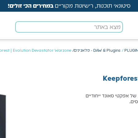
סיטונאי תוכנות, רישיונות מקוריים
במחירים הכי זולים!
PLUG - פלאגינים/ VST
/
DAW & Plugins
orest | Evolution Devastator Warzone
Keepfores
הוא אוסף פרימיום של אפקטי סאונד ייחודיים
סים.