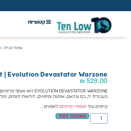
DAW & Plugins
אנטי וירוס, VPN ואבטחה
עמוד הבית
/
IN
t | Evolution Devastator Warzone
₪
529.00
EVOLUTION DEVASTATOR WARZONE 
בעבודת יד, בס ובראם, אותות וסימנים, לולאות תופים, פול
קיימים עוד
אוספיי פרמיום
לאמנים .
הוספה לסל