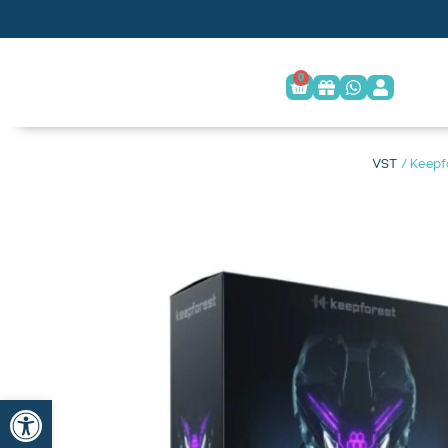
0
/ Keepf
פתח