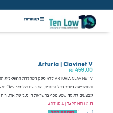
DAW & Plugins
אנטי וירוס, VPN ואבטחה
ע
Arturia | Clavinet V
₪
459.00
ARTURIA CLAVINET V ללא ספק המקלדת החשמלית המפורסמת
והמשפיעה ביותר בכל הזמנים, המורשת של Clavinet נמצאת בכל מקום.
מבצעים לתוסף שמע נוסף בהשראת הוינטג' של ארטוריה 
ARTURIA | TAPE MELLO-FI
הוספה לסל