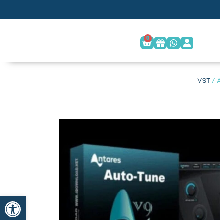
0
/ A
פתח