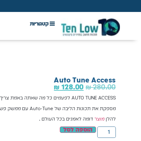
DAW & Plugins
אנטי וירוס, VPN ואבטחה
Auto Tune Access
₪
128.00
₪
280.00
AUTO TUNE ACCESS לפעמים כל מה שאתה באמת צריך זה לכוון שירה ולא את התו .
מספקת את תכונות הליבה של Auto-Tune עם ממשק פשוט ואינטואיטיבי.
להלן
מוצר
דומה לאמנים בכל העולם .
הוספה לסל