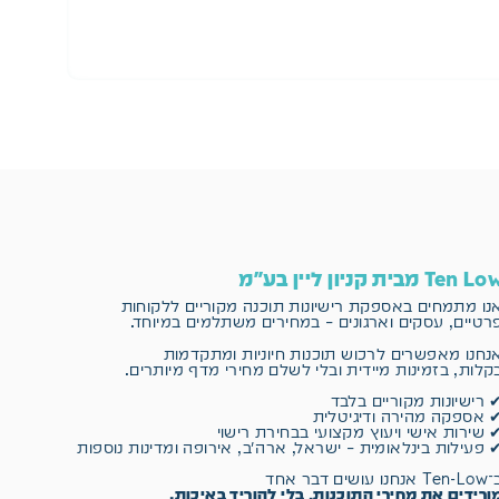
הו
Ten L מבית קניון ליין בע"מ
נו מתמחים באספקת רישיונות תוכנה מקוריים
ללקוחות
רטיים, עסקים וארגונים – במחירים משתלמים במיוחד.
נחנו מאפשרים לרכוש תוכנות חיוניות ומתקדמות
קלות, בזמינות מיידית ובלי לשלם מחירי מדף מיותרים.
 רישיונות מקוריים בלבד
 אספקה מהירה ודיגיטלית
 שירות אישי ויעוץ מקצועי בבחירת רישוי
 פעילות בינלאומית – ישראל, ארה״ב, אירופה ומדינות נוספות
 אנחנו עושים דבר אחד
ורידים את מחירי התוכנות, בלי להוריד באיכות.