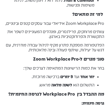
Mail & Calendar
: ניהול דוא"ל ויומן משולב לניהול
משימות ופגישות.
למי
זה
מתאים?
Zoom Workplace Pro אידיאלי עבור עסקים קטנים ובינוניים,
צוותים מרוחקים, פרילנסרים, ומנהלים המעוניינים לשפר את
התקשורת והפרודוקטיביות בארגון.
הפלטפורמה מספקת פתרון מקיף לניהול עבודה מודרנית, עם
דגש על יעילות, שיתוף פעולה ובינה מלאכותית.
סוגי מנויים ל-Zoom Workplace Pro
בחר את כמות הרישיונות המתאימה לצרכים שלך:
יוזר אחד
ועד
9 יוזרים
ברכישה מרוכזת.
התשלום הוא
לשנה מלאה
מראש.
מה ההבדל בין Workplace Pro לגרסה החינמית?
גרסה חינמית: