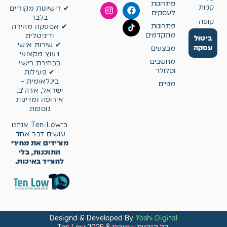
פתרונות
קניות
✔ רישיונות מקוריים
לעסקים
בלבד
קופה
פתרונות
✔ אספקה מהירה
מתקדמים
ודיגיטלית
ביטול
✔ שירות אישי
עסקה
מבצעים
ויעוץ מקצועי
מחשבים
בבחירת רישוי
וסלולר
✔ פעילות
בינלאומית –
מנויים
ישראל, ארה״ב,
אירופה ומדינות
נוספות
ב־Ten-Low אנחנו
עושים דבר אחד
מורידים את מחירי
התוכנות, בלי
להוריד באיכות.
Designd & Developed By
Yoshi Digital
0