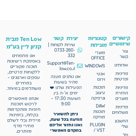
קישורים
קטגוריות
יצירת קשר
Ten Low מבית
שימושיים
מובילות
שירות לקוחות |
קניון ליין בע"מ
0733-260-
צור
מוצרי
332
אנו מתמחים
קשר
OFFICE
באספקת רישיונות
Support@Ten-
אודותינו
WINDOWS
תוכנה מקוריים
low.co.il
ללקוחות פרטיים,
מדיניות
אנטי
אנו נותנים מענה
עסקים וארגונים –
ופרטיות
וירוס
מהיר בשעות
במחירים
תוכנות
מדיניות
הפעילות שלנו ❤️
משתלמים במיוחד.
עיצוב
החזרת
ימים א'-ה בין
וגרפיקה
אנחנו מאפשרים
מוצרים
השעות 17:30 –
לרכוש תוכנות
9:00
DAW
מדיניות
חיוניות ומתקדמות
תוכנות
משלוחים
ניתן להשאיר
בקלות, בזמינות
מוזיקה
הודעה בכל שעה,
מיידית ובלי לשלם
החשבון
ואנו נחזור אליכם
PLUGIN
מחירי מדף
שלי
בהקדם האפשרי
/ VST
מיותרים.
סל