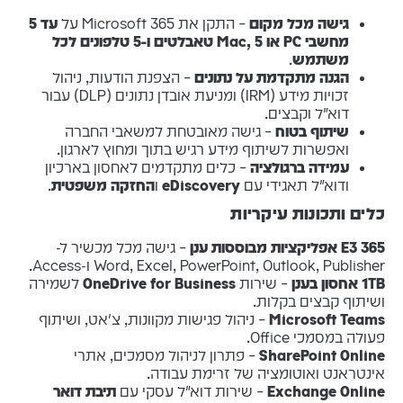
גישה מכל מקום
– התקן את Microsoft 365 על
עד 5
מחשבי PC או Mac, 5 טאבלטים ו-5 טלפונים לכל
משתמש
.
הגנה מתקדמת על נתונים
– הצפנת הודעות, ניהול
זכויות מידע (IRM) ומניעת אובדן נתונים (DLP) עבור
דוא"ל וקבצים.
שיתוף בטוח
– גישה מאובטחת למשאבי החברה
ואפשרות לשיתוף מידע רגיש בתוך ומחוץ לארגון.
עמידה ברגולציה
– כלים מתקדמים לאחסון בארכיון
ודוא"ל תאגידי עם
eDiscovery
ו
החזקה משפטית
.
כלים ותכונות עיקריות
365 E3 אפליקציות מבוססות ענן
– גישה מכל מכשיר ל-
Word, Excel, PowerPoint, Outlook, Publisher ו-Access.
1TB אחסון בענן
– שירות
OneDrive for Business
לשמירה
ושיתוף קבצים בקלות.
Microsoft Teams
– ניהול פגישות מקוונות, צ'אט, ושיתוף
פעולה במסמכי Office.
SharePoint Online
– פתרון לניהול מסמכים, אתרי
אינטראנט ואוטומציה של זרימת עבודה.
Exchange Online
– שירות דוא"ל עסקי עם
תיבת דואר