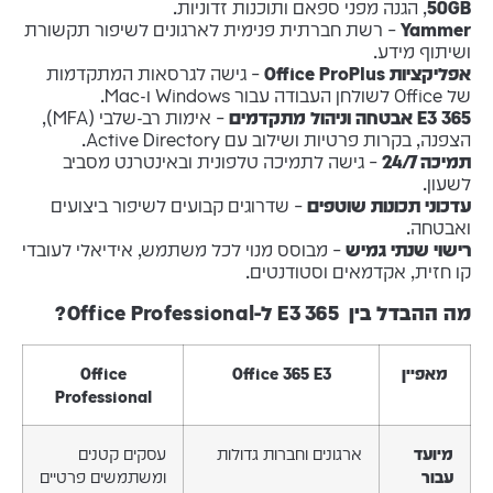
50GB
, הגנה מפני ספאם ותוכנות זדוניות.
Yammer
– רשת חברתית פנימית לארגונים לשיפור תקשורת
ושיתוף מידע.
אפליקציות Office ProPlus
– גישה לגרסאות המתקדמות
של Office לשולחן העבודה עבור Windows ו-Mac.
365 E3 אבטחה וניהול מתקדמים
– אימות רב-שלבי (MFA),
הצפנה, בקרות פרטיות ושילוב עם Active Directory.
תמיכה 24/7
– גישה לתמיכה טלפונית ובאינטרנט מסביב
לשעון.
עדכוני תכונות שוטפים
– שדרוגים קבועים לשיפור ביצועים
ואבטחה.
רישוי שנתי גמיש
– מבוסס מנוי לכל משתמש, אידיאלי לעובדי
קו חזית, אקדמאים וסטודנטים.
מה ההבדל בין 365 E3 ל-Office Professional?
מאפיין
Office 365 E3
Office
Professional
מיועד
ארגונים וחברות גדולות
עסקים קטנים
עבור
ומשתמשים פרטיים