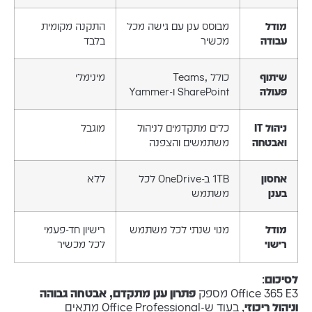
מודל
מבוסס ענן עם גישה מכל
התקנה מקומית
עבודה
מכשיר
בלבד
שיתוף
כולל Teams,
מינימלי
פעולה
SharePoint ו-Yammer
ניהול IT
כלים מתקדמים לניהול
מוגבל
ואבטחה
משתמשים והצפנה
אחסון
1TB ב-OneDrive לכל
ללא
בענן
משתמש
מודל
מנוי שנתי לכל משתמש
רישיון חד-פעמי
רישוי
לכל מכשיר
לסיכום
:
Office 365 E3 מספק
פתרון ענן מתקדם, אבטחה גבוהה
וניהול ריכוזי
, בעוד ש-Office Professional מתאים