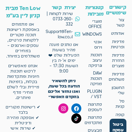
קישורים
קטגוריות
יצירת קשר
Ten Low מבית
שימושיים
מובילות
שירות לקוחות |
קניון ליין בע"מ
0733-260-
צור
מוצרי
332
אנו מתמחים
קשר
OFFICE
באספקת רישיונות
Support@Ten-
אודותינו
WINDOWS
תוכנה מקוריים
low.co.il
ללקוחות פרטיים,
מדיניות
אנטי
אנו נותנים מענה
עסקים וארגונים –
ופרטיות
וירוס
מהיר בשעות
במחירים
תוכנות
מדיניות
הפעילות שלנו ❤️
משתלמים במיוחד.
עיצוב
החזרת
ימים א'-ה בין
וגרפיקה
אנחנו מאפשרים
מוצרים
השעות 17:30 –
לרכוש תוכנות
9:00
DAW
מדיניות
חיוניות ומתקדמות
תוכנות
משלוחים
ניתן להשאיר
בקלות, בזמינות
מוזיקה
הודעה בכל שעה,
מיידית ובלי לשלם
החשבון
ואנו נחזור אליכם
PLUGIN
מחירי מדף
שלי
בהקדם האפשרי
/ VST
מיותרים.
סל
פתרונות
קניות
✔ רישיונות מקוריים
לעסקים
בלבד
קופה
פתרונות
✔ אספקה מהירה
מתקדמים
ודיגיטלית
ביטול
✔ שירות אישי
עסקה
מבצעים