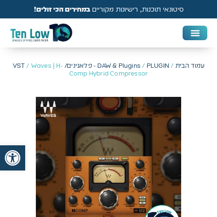
סיטונאי תוכנות, רישיונות מקוריים
במחירים הכי זולים!
DAW & Plugins
אנטי וירוס, VPN ואבטחה
עמוד הבית
/
PLUGIN - פלאגינים/ VST
/
DAW & Plugins
/ Waves | H-
Comp Hybrid Compressor
פתח