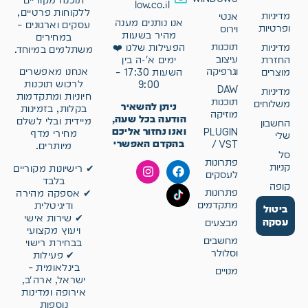
low.co.il
ללקוחות פרטיים,
מדיניות
אנטי
אנו נותנים מענה
עסקים וארגונים –
ופרטיות
וירוס
מהיר בשעות
במחירים
תוכנות
מדיניות
הפעילות שלנו ❤️
משתלמים במיוחד.
עיצוב
החזרת
ימים א'-ה בין
וגרפיקה
אנחנו מאפשרים
מוצרים
השעות 17:30 –
לרכוש תוכנות
9:00
DAW
מדיניות
חיוניות ומתקדמות
תוכנות
משלוחים
ניתן להשאיר
בקלות, בזמינות
מוזיקה
הודעה בכל שעה,
מיידית ובלי לשלם
החשבון
ואנו נחזור אליכם
PLUGIN
מחירי מדף
שלי
בהקדם האפשרי
/ VST
מיותרים.
סל
פתרונות
קניות
✔ רישיונות מקוריים
לעסקים
בלבד
קופה
פתרונות
✔ אספקה מהירה
מתקדמים
ודיגיטלית
ביטול
✔ שירות אישי
עסקה
מבצעים
ויעוץ מקצועי
מחשבים
בבחירת רישוי
וסלולר
✔ פעילות
בינלאומית –
מנויים
ישראל, ארה״ב,
אירופה ומדינות
נוספות