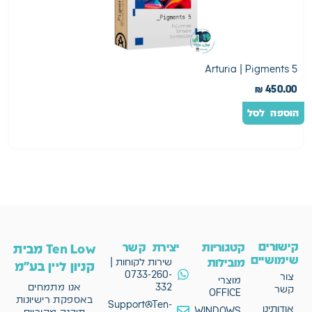
0
Arturia | Pigments 5
0
₪
450.00
הוספה לסל
ה
קישורים
קטגוריות
יצירת קשר
Ten Low מבית
שימושיים
מובילות
שירות לקוחות |
קניון ליין בע"מ
0733-260-
צור
מוצרי
332
אנו מתמחים
קשר
OFFICE
באספקת רישיונות
Support@Ten-
אודותינו
WINDOWS
תוכנה מקוריים