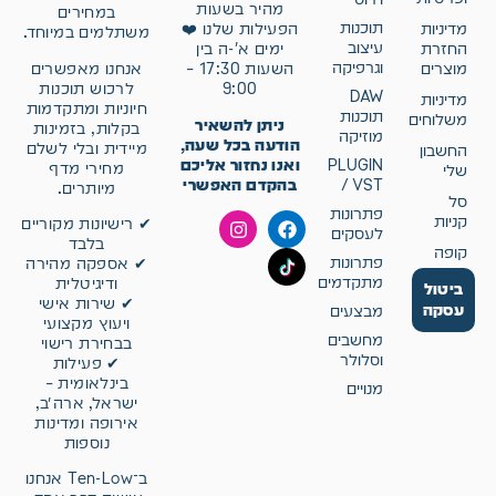
מהיר בשעות
במחירים
תוכנות
מדיניות
הפעילות שלנו ❤️
משתלמים במיוחד.
עיצוב
החזרת
ימים א'-ה בין
וגרפיקה
אנחנו מאפשרים
מוצרים
השעות 17:30 –
לרכוש תוכנות
9:00
DAW
מדיניות
חיוניות ומתקדמות
תוכנות
משלוחים
ניתן להשאיר
בקלות, בזמינות
מוזיקה
הודעה בכל שעה,
מיידית ובלי לשלם
החשבון
ואנו נחזור אליכם
PLUGIN
מחירי מדף
שלי
בהקדם האפשרי
/ VST
מיותרים.
סל
פתרונות
קניות
✔ רישיונות מקוריים
לעסקים
בלבד
קופה
פתרונות
✔ אספקה מהירה
מתקדמים
ודיגיטלית
ביטול
✔ שירות אישי
עסקה
מבצעים
ויעוץ מקצועי
מחשבים
בבחירת רישוי
וסלולר
✔ פעילות
בינלאומית –
מנויים
ישראל, ארה״ב,
אירופה ומדינות
נוספות
ב־Ten-Low אנחנו