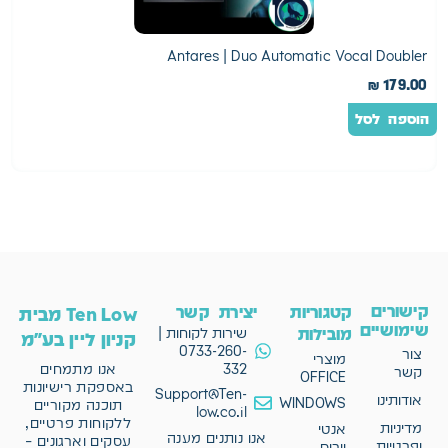
s
Antares | Duo Automatic Vocal Doubler
0
₪
179.00
הוספה לסל
ה
קישורים
קטגוריות
יצירת קשר
Ten Low מבית
שימושיים
מובילות
שירות לקוחות |
קניון ליין בע"מ
0733-260-
צור
מוצרי
332
אנו מתמחים
קשר
OFFICE
באספקת רישיונות
Support@Ten-
אודותינו
WINDOWS
תוכנה מקוריים
low.co.il
ללקוחות פרטיים,
מדיניות
אנטי
אנו נותנים מענה
עסקים וארגונים –
ופרטיות
וירוס