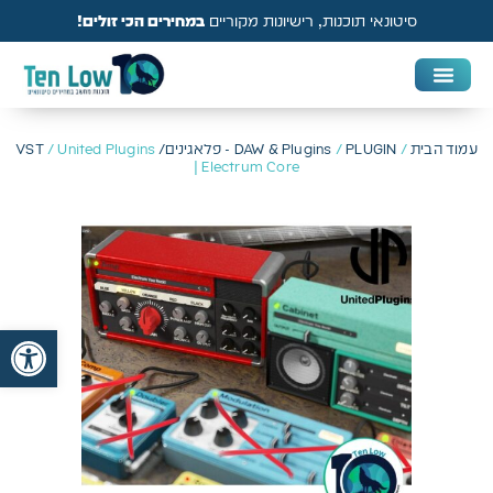
סיטונאי תוכנות, רישיונות מקוריים
במחירים הכי זולים!
DAW & Plugins
אנטי וירוס, VPN ואבטחה
עמוד הבית
/
PLUGIN - פלאגינים/ VST
/
DAW & Plugins
/ United Plugins
| Electrum Core
פתח