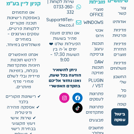
שימושיים
מובילות
שירות לקוחות |
קניון ליין בע"מ
0733-260-
צור
מוצרי
332
אנו מתמחים
קשר
OFFICE
באספקת רישיונות
Support@Ten-
אודותינו
WINDOWS
תוכנה מקוריים
low.co.il
ללקוחות פרטיים,
מדיניות
אנטי
אנו נותנים מענה
עסקים וארגונים –
ופרטיות
וירוס
מהיר בשעות
במחירים
תוכנות
מדיניות
הפעילות שלנו ❤️
משתלמים במיוחד.
עיצוב
החזרת
ימים א'-ה בין
וגרפיקה
אנחנו מאפשרים
מוצרים
השעות 17:30 –
לרכוש תוכנות
9:00
DAW
מדיניות
חיוניות ומתקדמות
תוכנות
משלוחים
ניתן להשאיר
בקלות, בזמינות
מוזיקה
הודעה בכל שעה,
מיידית ובלי לשלם
החשבון
ואנו נחזור אליכם
PLUGIN
מחירי מדף
שלי
בהקדם האפשרי
/ VST
מיותרים.
סל
פתרונות
קניות
✔ רישיונות מקוריים
לעסקים
בלבד
קופה
פתרונות
✔ אספקה מהירה
מתקדמים
ודיגיטלית
ביטול
✔ שירות אישי
עסקה
מבצעים
ויעוץ מקצועי
מחשבים
בבחירת רישוי
וסלולר