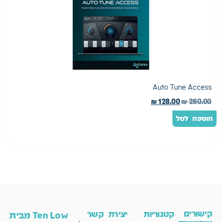
e
Auto Tune Access
0
₪
128.00
₪
280.00
הוספה לסל
ה
קישורים
קטגוריות
יצירת קשר
Ten Low מבית