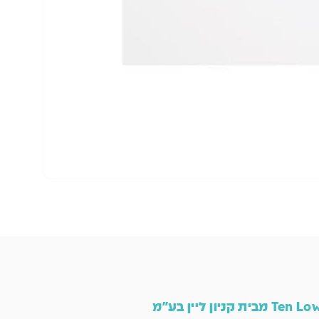
הו
Ten L מבית קניון ליין בע"מ