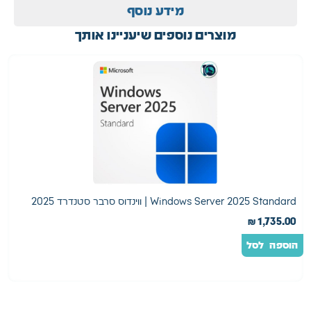
2 Standard
Exchange Server Enterpri
₪
2,635.00
₪
6,
לסל
הוספה לסל