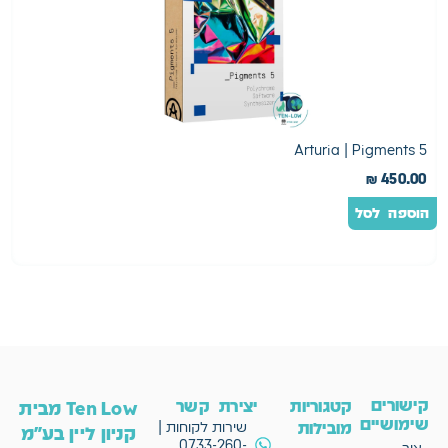
2
Arturia | Pigments 5
0
₪
450.00
הוספה לסל
ה
קישורים
קטגוריות
יצירת קשר
Ten Low מבית
שימושיים
מובילות
שירות לקוחות |
קניון ליין בע"מ
0733-260-