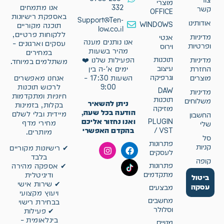
צור
מוצרי
332
אנו מתמחים
קשר
OFFICE
באספקת רישיונות
Support@Ten-
אודותינו
WINDOWS
תוכנה מקוריים
low.co.il
ללקוחות פרטיים,
מדיניות
אנטי
אנו נותנים מענה
עסקים וארגונים –
ופרטיות
וירוס
מהיר בשעות
במחירים
תוכנות
מדיניות
הפעילות שלנו ❤️
משתלמים במיוחד.
עיצוב
החזרת
ימים א'-ה בין
וגרפיקה
אנחנו מאפשרים
מוצרים
השעות 17:30 –
לרכוש תוכנות
9:00
DAW
מדיניות
חיוניות ומתקדמות
תוכנות
משלוחים
ניתן להשאיר
בקלות, בזמינות
מוזיקה
הודעה בכל שעה,
מיידית ובלי לשלם
החשבון
ואנו נחזור אליכם
PLUGIN
מחירי מדף
שלי
בהקדם האפשרי
/ VST
מיותרים.
סל
פתרונות
קניות
✔ רישיונות מקוריים
לעסקים
בלבד
קופה
פתרונות
✔ אספקה מהירה
מתקדמים
ודיגיטלית
ביטול
✔ שירות אישי
עסקה
מבצעים
ויעוץ מקצועי
מחשבים
בבחירת רישוי
וסלולר
✔ פעילות
בינלאומית –
מנויים