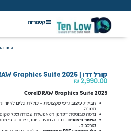
DAW & Plugins
אנטי וירוס, VPN ואבטחה
עמוד הב
קורל דרו | CorelDRAW Graphics Suite 2025
₪
2,990.00
CorelDRAW Graphics Suite 2025
חבילת עיצוב גרפי מקצועית – כוללת כלים לאיור וקטו
תמונה.
גרסה מבוססת דפדפן המאפשרת עבודה מכל מקום ו
שיפור ביצועים
– תגובה מהירה יותר, עיבוד גרפי מ
מורכבים.
כלי הדפסה ו-PDF מתקדמים
– שליטה מדויקת יותר