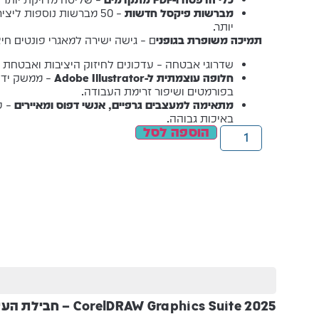
מברשות פיקסל חדשות
– 50 מברשות נוספות לי
יותר.
תמיכה משופרת בגופני
ם – גישה ישירה למאגרי פונטים חיצוניים, כול
שדרוגי אבטחה – עדכונים לחיזוק היציבות ואבטחת 
חלופה עוצמתית ל-Adobe Illustrator
– ממשק ידיד
בפורמטים ושיפור זרימת העבודה.
מתאימה למעצבים גרפיים, אנשי דפוס ומאיירים
– פ
באיכות גבוהה.
הוספה לסל
CorelDRAW Graphics Suite 2025 – חבילת העיצוב הגרפי המתקדמת ביותר