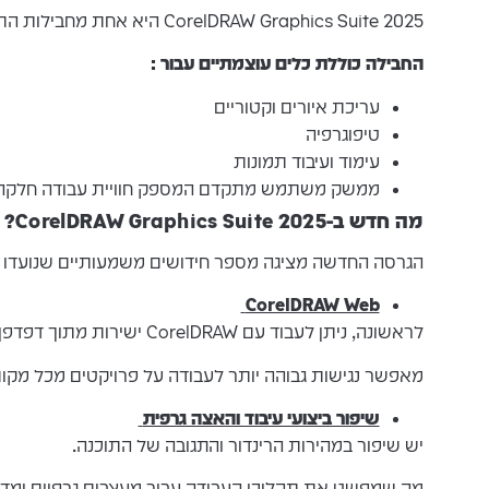
CorelDRAW Graphics Suite 2025 היא אחת מחבילות התוכנה המובילות בתחום העיצוב הגרפי.
החבילה כוללת כלים עוצמתיים עבור :
עריכת איורים וקטוריים
טיפוגרפיה
עימוד ועיבוד תמונות
ממשק משתמש מתקדם המספק חוויית עבודה חלקה ו
מה חדש ב-CorelDRAW Graphics Suite 2025?
הגרסה החדשה מציגה מספר חידושים משמעותיים שנועדו
CorelDRAW Web
לראשונה, ניתן לעבוד עם CorelDRAW ישירות מתוך דפדפן,
מאפשר נגישות גבוהה יותר לעבודה על פרויקטים מכל מקו
שיפור ביצועי עיבוד והאצה גרפית
יש שיפור במהירות הרינדור והתגובה של התוכנה.
מה שמפשט את תהליכי העבודה עבור מעצבים גרפיים ומדפ