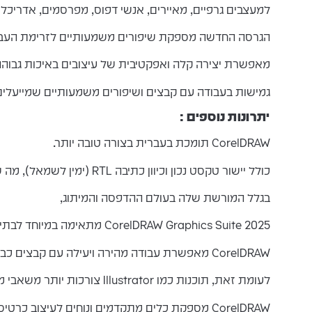
למעצבים גרפיים, מאיירים, אנשי דפוס, מפרסמים, אדריכלי
הגרסה החדשה מספקת שיפורים משמעותיים לזרימת העבו
מאפשרת יצירה קלה ואפקטיבית של עיצובים באיכות גבוהה ל
גמישות בעבודה עם קבצים ושיפורים משמעותיים שמייעלי
יתרונות נוספים :
CorelDRAW תומכת בעברית בצורה טובה יותר.
כולל יישור טקסט נכון וכיוון כתיבה RTL (ימין לשמאל), מה שהופך אותה לכלי אידיאלי לעיצוב חומרים בשפה העברית.
בגלל המורשת שלה בעולם ההדפסה והמיתוג,
CorelDRAW Graphics Suite 2025 מתאימה במיוחד לבתי דפוס, יצרני שילוט ואנשי קדם-דפוס, והיא משמשת כסטנדרט בתעשייה הזו.
CorelDRAW מאפשרת עבודה מהירה ויעילה עם קבצים כבדים, במיוחד בעיצובים הכוללים אלמנטים מרובים.
לעומת זאת, תוכנות כמו Illustrator צורכות יותר משאבי מערכת ודורשות חומרה חזקה יותר להפעלה חלקה.
CorelDRAW מספקת כלים מתקדמים ונוחים לעיצוב כרטיסי ביקור, חוברות, פוסטרים, שלטי חוצות ואריזות מוצרים.