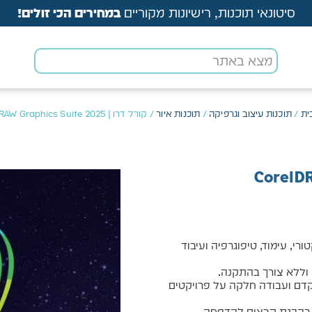
סיטונאי תוכנות, רישיונות מקוריים
במחירים הכי זולים!
ית
/
תוכנות עיצוב וגרפיקה
/
תוכנות איור
/ קורל דרו | CorelDRAW Graphics Suite 2025
רי, עימוד, טיפוגרפיה ועיבוד
ללא צורך בהתקנה.
תקדם ועבודה חלקה על פרויקטים
 בהכנת קבצים להדפסה.