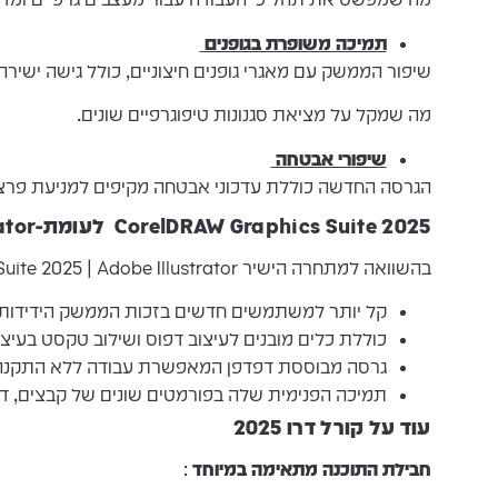
תמיכה משופרת בגופנים
שיפור הממשק עם מאגרי גופנים חיצוניים, כולל גישה ישירה לפונט
מה שמקל על מציאת סגנונות טיפוגרפיים שונים.
שיפורי אבטחה
הגרסה החדשה כוללת עדכוני אבטחה מקיפים למניעת פרצות
CorelDRAW Graphics Suite 2025 לעומת-Adobe Illustrator
בהשוואה למתחרה הישיר CorelDRAW Graphics Suite 2025 | Adobe Illustrator, מציעה מספר יתרונות משמעותיים.
קל יותר למשתמשים חדשים בזכות הממשק הידידותי 
כוללת כלים מובנים לעיצוב דפוס ושילוב טקסט בעיצ
גרסה מבוססת דפדפן המאפשרת עבודה ללא התקנה י
תמיכה הפנימית שלה בפורמטים שונים של קבצים, ד
עוד על קורל דרו 2025
חבילת התוכנה מתאימה במיוחד
: