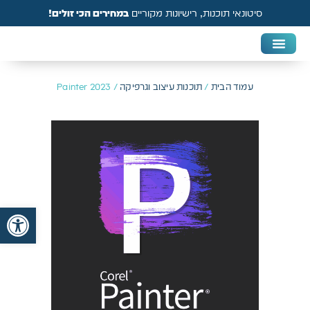
סיטונאי תוכנות, רישיונות מקוריים
במחירים הכי זולים!
DAW & Plugins
אנטי וירוס, VPN ואבטחה
עמוד הבית
/
תוכנות עיצוב וגרפיקה
/ Painter 2023
פתח