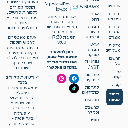
באספקת רישיונות
Support@Ten-
אודותינו
WINDOWS
תוכנה מקוריים
low.co.il
ללקוחות פרטיים,
מדיניות
אנטי
אנו נותנים מענה
עסקים וארגונים –
ופרטיות
וירוס
מהיר בשעות
במחירים
תוכנות
מדיניות
הפעילות שלנו ❤️
משתלמים במיוחד.
עיצוב
החזרת
ימים א'-ה בין
וגרפיקה
אנחנו מאפשרים
מוצרים
השעות 17:30 –
לרכוש תוכנות
9:00
DAW
מדיניות
חיוניות ומתקדמות
תוכנות
משלוחים
ניתן להשאיר
בקלות, בזמינות
מוזיקה
הודעה בכל שעה,
מיידית ובלי לשלם
החשבון
ואנו נחזור אליכם
PLUGIN
מחירי מדף
שלי
בהקדם האפשרי
/ VST
מיותרים.
סל
פתרונות
קניות
✔ רישיונות מקוריים
לעסקים
בלבד
קופה
פתרונות
✔ אספקה מהירה
מתקדמים
ודיגיטלית
ביטול
✔ שירות אישי
עסקה
מבצעים
ויעוץ מקצועי
מחשבים
בבחירת רישוי
וסלולר
✔ פעילות
בינלאומית –
מנויים
ישראל, ארה״ב,