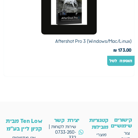
e
Aftershot Pro 3 (Windows/Mac/Linux)
0
₪
173.00
הוספה לסל
ה
קישורים
קטגוריות
יצירת קשר
Ten Low מבית
שימושיים
מובילות
שירות לקוחות |
קניון ליין בע"מ
0733-260-
צור
מוצרי
332
אנו מתמחים