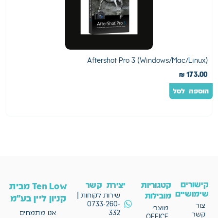
r
Aftershot Pro 3 (Windows/Mac/Linux)
0
₪
173.00
הוספה לסל
ה
קישורים
קטגוריות
יצירת קשר
Ten Low מבית
שימושיים
מובילות
שירות לקוחות |
קניון ליין בע"מ
0733-260-
צור
מוצרי
332
אנו מתמחים
קשר
OFFICE