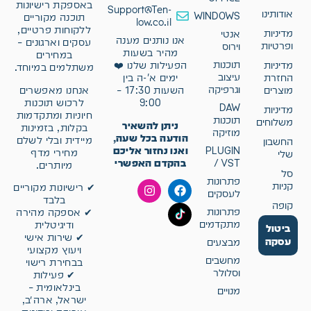
באספקת רישיונות
Support@Ten-
אודותינו
WINDOWS
תוכנה מקוריים
low.co.il
ללקוחות פרטיים,
מדיניות
אנטי
אנו נותנים מענה
עסקים וארגונים –
ופרטיות
וירוס
מהיר בשעות
במחירים
תוכנות
מדיניות
הפעילות שלנו ❤️
משתלמים במיוחד.
עיצוב
החזרת
ימים א'-ה בין
וגרפיקה
אנחנו מאפשרים
מוצרים
השעות 17:30 –
לרכוש תוכנות
9:00
DAW
מדיניות
חיוניות ומתקדמות
תוכנות
משלוחים
ניתן להשאיר
בקלות, בזמינות
מוזיקה
הודעה בכל שעה,
מיידית ובלי לשלם
החשבון
ואנו נחזור אליכם
PLUGIN
מחירי מדף
שלי
בהקדם האפשרי
/ VST
מיותרים.
סל
פתרונות
קניות
✔ רישיונות מקוריים
לעסקים
בלבד
קופה
פתרונות
✔ אספקה מהירה
מתקדמים
ודיגיטלית
ביטול
✔ שירות אישי
עסקה
מבצעים
ויעוץ מקצועי
מחשבים
בבחירת רישוי
וסלולר
✔ פעילות
בינלאומית –
מנויים
ישראל, ארה״ב,