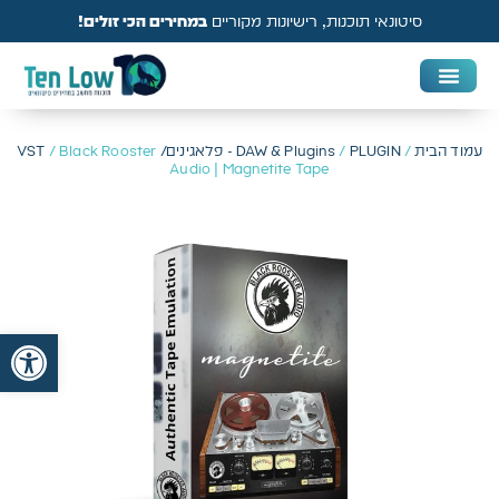
סיטונאי תוכנות, רישיונות מקוריים
במחירים הכי זולים!
DAW & Plugins
אנטי וירוס, VPN ואבטחה
עמוד הבית
/
PLUGIN - פלאגינים/ VST
/
DAW & Plugins
/ Black Rooster
Audio | Magnetite Tape
פתח