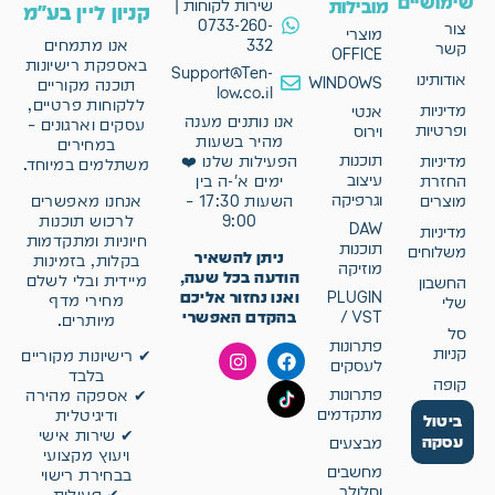
שימושיים
מובילות
שירות לקוחות |
קניון ליין בע"מ
0733-260-
צור
מוצרי
332
אנו מתמחים
קשר
OFFICE
באספקת רישיונות
Support@Ten-
אודותינו
WINDOWS
תוכנה מקוריים
low.co.il
ללקוחות פרטיים,
מדיניות
אנטי
אנו נותנים מענה
עסקים וארגונים –
ופרטיות
וירוס
מהיר בשעות
במחירים
תוכנות
מדיניות
הפעילות שלנו ❤️
משתלמים במיוחד.
עיצוב
החזרת
ימים א'-ה בין
וגרפיקה
אנחנו מאפשרים
מוצרים
השעות 17:30 –
לרכוש תוכנות
9:00
DAW
מדיניות
חיוניות ומתקדמות
תוכנות
משלוחים
ניתן להשאיר
בקלות, בזמינות
מוזיקה
הודעה בכל שעה,
מיידית ובלי לשלם
החשבון
ואנו נחזור אליכם
PLUGIN
מחירי מדף
שלי
בהקדם האפשרי
/ VST
מיותרים.
סל
פתרונות
קניות
✔ רישיונות מקוריים
לעסקים
בלבד
קופה
פתרונות
✔ אספקה מהירה
מתקדמים
ודיגיטלית
ביטול
✔ שירות אישי
עסקה
מבצעים
ויעוץ מקצועי
מחשבים
בבחירת רישוי
וסלולר