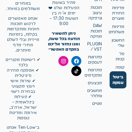
מהיר בשעות
במחירים
תוכנות
מדיניות
הפעילות שלנו ❤️
משתלמים במיוחד.
עיצוב
החזרת
ימים א'-ה בין
וגרפיקה
אנחנו מאפשרים
מוצרים
השעות 17:30 –
לרכוש תוכנות
9:00
DAW
מדיניות
חיוניות ומתקדמות
תוכנות
משלוחים
ניתן להשאיר
בקלות, בזמינות
מוזיקה
הודעה בכל שעה,
מיידית ובלי לשלם
החשבון
ואנו נחזור אליכם
PLUGIN
מחירי מדף
שלי
בהקדם האפשרי
/ VST
מיותרים.
סל
פתרונות
קניות
✔ רישיונות מקוריים
לעסקים
בלבד
קופה
פתרונות
✔ אספקה מהירה
מתקדמים
ודיגיטלית
ביטול
✔ שירות אישי
עסקה
מבצעים
ויעוץ מקצועי
מחשבים
בבחירת רישוי
וסלולר
✔ פעילות
בינלאומית –
מנויים
ישראל, ארה״ב,
אירופה ומדינות
נוספות
ב־Ten-Low אנחנו