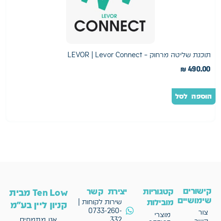
תוכנת שליטה מרחוק – LEVOR | Levor Connect
ז
490.00
₪
ה
הוספה לסל
ב
קישורים
קטגוריות
יצירת קשר
Ten Low מבית
שימושיים
מובילות
שירות לקוחות |
קניון ליין בע"מ
0733-260-
צור
מוצרי
332
אנו מתמחים