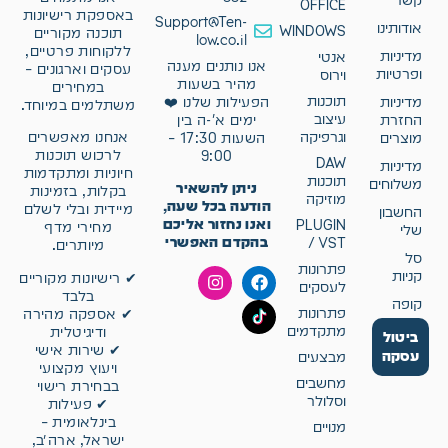
קשר
OFFICE
באספקת רישיונות
Support@Ten-
אודותינו
WINDOWS
תוכנה מקוריים
low.co.il
ללקוחות פרטיים,
מדיניות
אנטי
אנו נותנים מענה
עסקים וארגונים –
ופרטיות
וירוס
מהיר בשעות
במחירים
תוכנות
מדיניות
הפעילות שלנו ❤️
משתלמים במיוחד.
עיצוב
החזרת
ימים א'-ה בין
וגרפיקה
אנחנו מאפשרים
מוצרים
השעות 17:30 –
לרכוש תוכנות
9:00
DAW
מדיניות
חיוניות ומתקדמות
תוכנות
משלוחים
ניתן להשאיר
בקלות, בזמינות
מוזיקה
הודעה בכל שעה,
מיידית ובלי לשלם
החשבון
ואנו נחזור אליכם
PLUGIN
מחירי מדף
שלי
בהקדם האפשרי
/ VST
מיותרים.
סל
פתרונות
קניות
✔ רישיונות מקוריים
לעסקים
בלבד
קופה
פתרונות
✔ אספקה מהירה
מתקדמים
ודיגיטלית
ביטול
✔ שירות אישי
עסקה
מבצעים
ויעוץ מקצועי
מחשבים
בבחירת רישוי
וסלולר
✔ פעילות
בינלאומית –
מנויים
ישראל, ארה״ב,