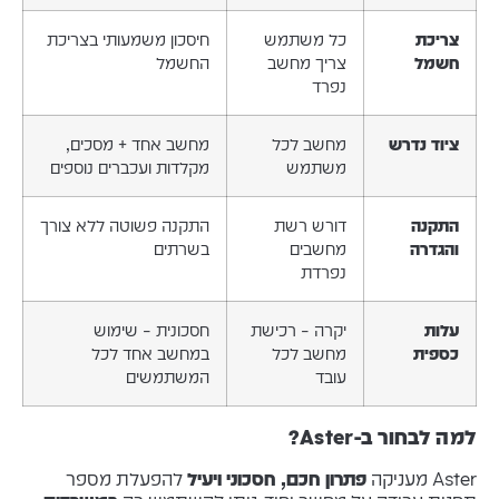
צריכת
כל משתמש
חיסכון משמעותי בצריכת
חשמל
צריך מחשב
החשמל
נפרד
ציוד נדרש
מחשב לכל
מחשב אחד + מסכים,
משתמש
מקלדות ועכברים נוספים
התקנה
דורש רשת
התקנה פשוטה ללא צורך
והגדרה
מחשבים
בשרתים
נפרדת
עלות
יקרה – רכישת
חסכונית – שימוש
כספית
מחשב לכל
במחשב אחד לכל
עובד
המשתמשים
למה לבחור ב-Aster?
Aster מעניקה
פתרון חכם, חסכוני ויעיל
להפעלת מספר