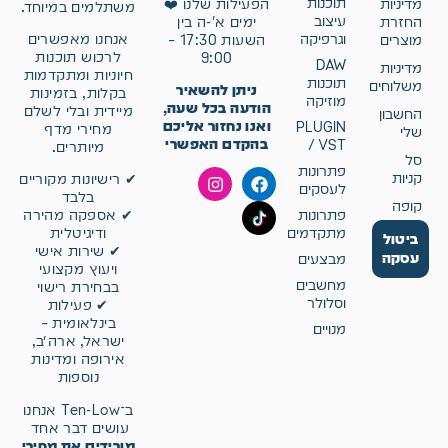
תוכנות
מדיניות
הפעילות שלנו ❤️
משתלמים במיוחד.
עיצוב
החזרת
ימים א'-ה בין
וגרפיקה
אנחנו מאפשרים
מוצרים
השעות 17:30 –
לרכוש תוכנות
9:00
DAW
מדיניות
חיוניות ומתקדמות
תוכנות
משלוחים
ניתן להשאיר
בקלות, בזמינות
מוזיקה
הודעה בכל שעה,
מיידית ובלי לשלם
החשבון
ואנו נחזור אליכם
PLUGIN
מחירי מדף
שלי
בהקדם האפשרי
/ VST
מיותרים.
סל
פתרונות
קניות
✔ רישיונות מקוריים
לעסקים
בלבד
קופה
פתרונות
✔ אספקה מהירה
מתקדמים
ודיגיטלית
ביטול
✔ שירות אישי
עסקה
מבצעים
ויעוץ מקצועי
מחשבים
בבחירת רישוי
וסלולר
✔ פעילות
בינלאומית –
מנויים
ישראל, ארה״ב,
אירופה ומדינות
נוספות
ב־Ten-Low אנחנו
עושים דבר אחד
מורידים את מחירי