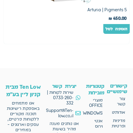
2
Arturia | Pigments 5
0
₪
450.00
הוספה לסל
ה
קישורים
קטגוריות
יצירת קשר
Ten Low מבית
שימושיים
מובילות
שירות לקוחות |
קניון ליין בע"מ
0733-260-
צור
מוצרי
332
אנו מתמחים
קשר
OFFICE
באספקת רישיונות
Support@Ten-
אודותינו
WINDOWS
תוכנה מקוריים
low.co.il
ללקוחות פרטיים,
מדיניות
אנטי
אנו נותנים מענה
עסקים וארגונים –
ופרטיות
וירוס
מהיר בשעות
במחירים