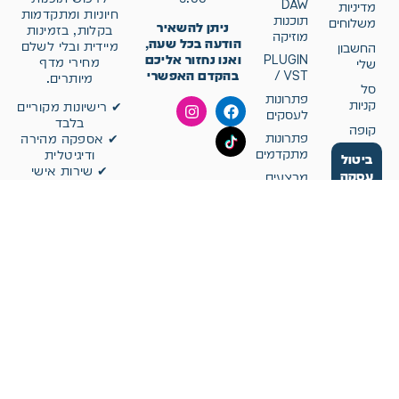
DAW
מדיניות
חיוניות ומתקדמות
תוכנות
משלוחים
ניתן להשאיר
בקלות, בזמינות
מוזיקה
הודעה בכל שעה,
מיידית ובלי לשלם
החשבון
ואנו נחזור אליכם
PLUGIN
מחירי מדף
שלי
בהקדם האפשרי
/ VST
מיותרים.
סל
פתרונות
קניות
✔ רישיונות מקוריים
לעסקים
בלבד
קופה
פתרונות
✔ אספקה מהירה
0
מתקדמים
ודיגיטלית
ביטול
✔ שירות אישי
עסקה
מבצעים
ויעוץ מקצועי
מחשבים
בבחירת רישוי
וסלולר
✔ פעילות
בינלאומית –
מנויים
ישראל, ארה״ב,
אירופה ומדינות
נוספות
ב־Ten-Low אנחנו
עושים דבר אחד
מורידים את מחירי
התוכנות, בלי
להוריד באיכות.