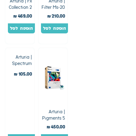
Arturia | Fx
Arturia |
Collection 2
Filter Ms-20
₪
469.00
₪
210.00
הוספה לסל
הוספה לסל
Arturia |
Spectrum
Sound
₪
105.00
Pack(For
Pigments)
Arturia |
Pigments 5
₪
450.00