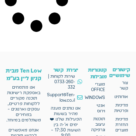
קישורים
קטגוריות
יצירת קשר
Ten Low מבית
שימושיים
מובילות
שירות לקוחות |
קניון ליין בע"מ
0733-260-
צור
מוצרי
332
אנו מתמחים
קשר
OFFICE
באספקת רישיונות
Support@Ten-
אודותינו
WINDOWS
תוכנה מקוריים
low.co.il
ללקוחות פרטיים,
מדיניות
אנטי
אנו נותנים מענה
עסקים וארגונים –
ופרטיות
וירוס
מהיר בשעות
במחירים
תוכנות
מדיניות
הפעילות שלנו ❤️
משתלמים במיוחד.
עיצוב
החזרת
ימים א'-ה בין
וגרפיקה
אנחנו מאפשרים
מוצרים
השעות 17:30 –
לרכוש תוכנות
9:00