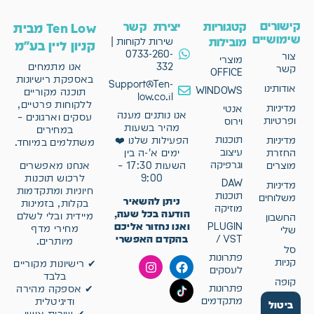
קישורים
קטגוריות
יצירת קשר
Ten Low מבית
שימושיים
מובילות
שירות לקוחות |
קניון ליין בע"מ
0733-260-
צור
מוצרי
332
אנו מתמחים
קשר
OFFICE
באספקת רישיונות
Support@Ten-
אודותינו
WINDOWS
תוכנה מקוריים
low.co.il
ללקוחות פרטיים,
מדיניות
אנטי
אנו נותנים מענה
עסקים וארגונים –
ופרטיות
וירוס
מהיר בשעות
במחירים
תוכנות
מדיניות
הפעילות שלנו ❤️
משתלמים במיוחד.
עיצוב
החזרת
ימים א'-ה בין
וגרפיקה
אנחנו מאפשרים
מוצרים
השעות 17:30 –
לרכוש תוכנות
9:00
DAW
מדיניות
חיוניות ומתקדמות
תוכנות
משלוחים
ניתן להשאיר
בקלות, בזמינות
מוזיקה
הודעה בכל שעה,
מיידית ובלי לשלם
החשבון
ואנו נחזור אליכם
PLUGIN
מחירי מדף
שלי
בהקדם האפשרי
/ VST
מיותרים.
סל
פתרונות
קניות
✔ רישיונות מקוריים
לעסקים
בלבד
קופה
פתרונות
✔ אספקה מהירה
מתקדמים
ודיגיטלית
ביטול