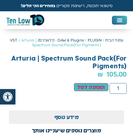
סיטונאי תוכנות, רישיונות מקוריים
במחירים הכי זולים!
DAW & Plugins
אנטי וירוס, VPN ואבטחה
עמוד הבית
/
PLUGIN - פלאגינים/ VST
/
DAW & Plugins
/ Arturia |
Spectrum Sound Pack(For Pigments)
Arturia | Spectrum Sound Pack(For
Pigments)
₪
105.00
הוספה לסל
פתח
מידע נוסף
מוצרים נוספים שיעניינו אותך