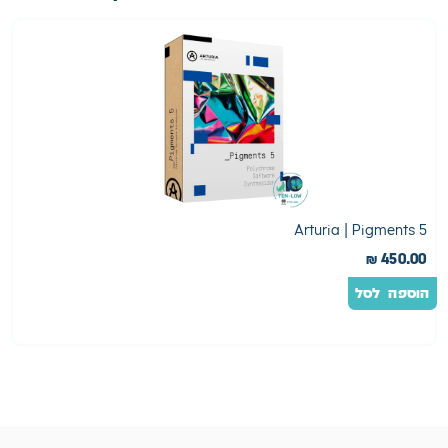
y
Arturia | Pigments 5
0
₪
450.00
הוספה לסל
ה