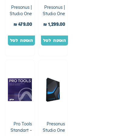
Presonus |
Presonus |
Studio One
Studio One
6 Pro –
6 Pro
₪
479.00
₪
1,299.00
Upgrade
הוספה לסל
הוספה לסל
Pro Tools
Presonus
Standart –
Studio One