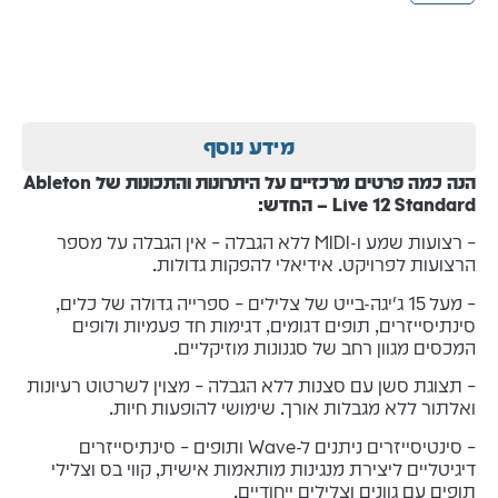
מידע נוסף
הנה כמה פרטים מרכזיים על היתרונות והתכונות של Ableton
Live 12 Standard – החדש:
– רצועות שמע ו-MIDI ללא הגבלה – אין הגבלה על מספר
הרצועות לפרויקט. אידיאלי להפקות גדולות.
– מעל 15 ג'יגה-בייט של צלילים – ספרייה גדולה של כלים,
סינתיסייזרים, תופים דגומים, דגימות חד פעמיות ולופים
המכסים מגוון רחב של סגנונות מוזיקליים.
– תצוגת סשן עם סצנות ללא הגבלה – מצוין לשרטוט רעיונות
ואלתור ללא מגבלות אורך. שימושי להופעות חיות.
– סינטיסייזרים ניתנים ל-Wave ותופים – סינתיסייזרים
דיגיטליים ליצירת מנגינות מותאמות אישית, קווי בס וצלילי
תופים עם גוונים וצלילים ייחודיים.