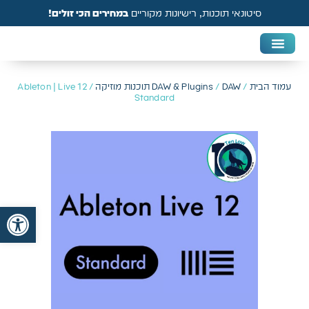
סיטונאי תוכנות, רישיונות מקוריים
במחירים הכי זולים!
DAW & Plugins
אנטי וירוס, VPN ואבטחה
עמוד הבית
/
DAW תוכנות מוזיקה
/
DAW & Plugins
/ Ableton | Live 12
Standard
פתח