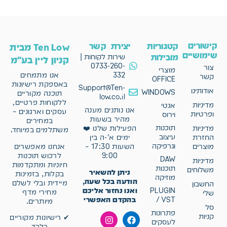
קישורים
קטגוריות
יצירת קשר
Ten Low מבית
שימושיים
מובילות
שירות לקוחות |
קניון ליין בע"מ
0733-260-
צור
מוצרי
332
אנו מתמחים
קשר
OFFICE
באספקת רישיונות
Support@Ten-
אודותינו
WINDOWS
תוכנה מקוריים
low.co.il
ללקוחות פרטיים,
מדיניות
אנטי
אנו נותנים מענה
עסקים וארגונים –
ופרטיות
וירוס
מהיר בשעות
במחירים
תוכנות
מדיניות
הפעילות שלנו ❤️
משתלמים במיוחד.
עיצוב
החזרת
ימים א'-ה בין
וגרפיקה
אנחנו מאפשרים
מוצרים
השעות 17:30 –
לרכוש תוכנות
9:00
DAW
מדיניות
חיוניות ומתקדמות
תוכנות
משלוחים
ניתן להשאיר
בקלות, בזמינות
מוזיקה
הודעה בכל שעה,
מיידית ובלי לשלם
החשבון
ואנו נחזור אליכם
PLUGIN
מחירי מדף
שלי
בהקדם האפשרי
/ VST
מיותרים.
סל
פתרונות
קניות
✔ רישיונות מקוריים
לעסקים
בלבד