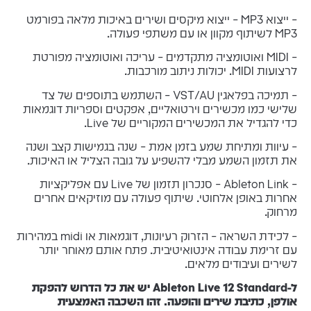
– ייצוא MP3 – ייצוא מיקסים ושירים באיכות מלאה בפורמט
MP3 לשיתוף מקוון או עם משתפי פעולה.
– MIDI ואוטומציה מתקדמים – עריכה ואוטומציה מפורטת
לרצועות MIDI. יכולות ניתוב מורכבות.
– תמיכה בפלאגין VST/AU – השתמש בתוספים של צד
שלישי כמו מכשירים וירטואליים, אפקטים וספריות דוגמאות
כדי להגדיל את המכשירים המקוריים של Live.
– עיוות ומתיחת שמע בזמן אמת – שנה בגמישות קצב ושנה
את תזמון השמע מבלי להשפיע על גובה הצליל או האיכות.
– Ableton Link – סנכרון תזמון של Live עם אפליקציות
אחרות באופן אלחוטי. שיתוף פעולה עם מוזיקאים אחרים
מרחוק.
– לכידת השראה – הזרוק רעיונות, דוגמאות או midi במהירות
עם זרימת עבודה אינטואיטיבית. פתח אותם מאוחר יותר
לשירים ועיבודים מלאים.
ל-Ableton Live 12 Standard יש את כל הדרוש להפקת
אולפן, כתיבת שירים והופעה. זהו השכבה האמצעית