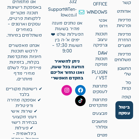
332
אנו מתמחים
קשר
OFFICE
באספקת רישיונות
Support@Ten-
אודותינו
WINDOWS
תוכנה מקוריים
low.co.il
ללקוחות פרטיים,
מדיניות
אנטי
אנו נותנים מענה
עסקים וארגונים –
ופרטיות
וירוס
מהיר בשעות
במחירים
תוכנות
מדיניות
הפעילות שלנו ❤️
משתלמים במיוחד.
עיצוב
החזרת
ימים א'-ה בין
וגרפיקה
אנחנו מאפשרים
מוצרים
השעות 17:30 –
לרכוש תוכנות
9:00
DAW
מדיניות
חיוניות ומתקדמות
תוכנות
משלוחים
ניתן להשאיר
בקלות, בזמינות
מוזיקה
הודעה בכל שעה,
מיידית ובלי לשלם
החשבון
ואנו נחזור אליכם
PLUGIN
מחירי מדף
שלי
בהקדם האפשרי
/ VST
מיותרים.
סל
פתרונות
קניות
✔ רישיונות מקוריים
לעסקים
בלבד
קופה
פתרונות
✔ אספקה מהירה
מתקדמים
ודיגיטלית
ביטול
✔ שירות אישי
עסקה
מבצעים
ויעוץ מקצועי
מחשבים
בבחירת רישוי
וסלולר
✔ פעילות
בינלאומית –
מנויים
ישראל, ארה״ב,