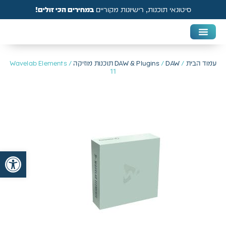
סיטונאי תוכנות, רישיונות מקוריים
במחירים הכי זולים!
DAW & Plugins
אנטי וירוס, VPN ואבטחה
עמוד הבית
/
DAW תוכנות מוזיקה
/
DAW & Plugins
/ Wavelab Elements
11
פתח