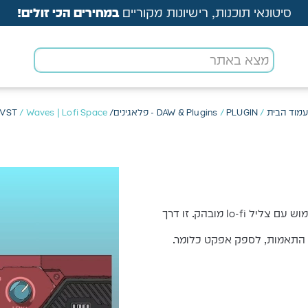
סיטונאי תוכנות, רישיונות מקוריים
במחירים הכי זולים!
מוד הבית
/
PLUGIN - פלאגינים/ VST
/
DAW & Plugins
/ Waves | Lofi Space
WAVES LOFI SPACE הוא תוסף שילוב ריוורב ודיליי קל לשימוש עם צליל lo-fi מובהק. זו דרך
ל התאמות, לספק אפקט כלומר.