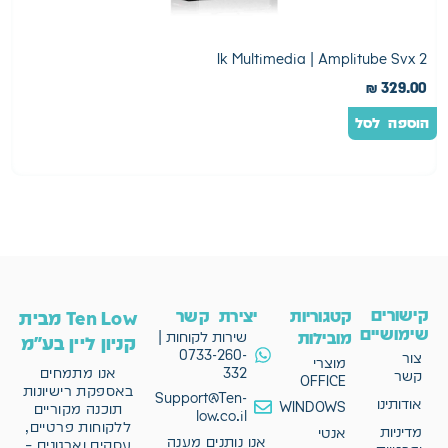
s
Ik Multimedia | Amplitube Svx 2
0
₪
329.00
הוספה לסל
ה
קישורים
קטגוריות
יצירת קשר
Ten Low מבית
שימושיים
מובילות
שירות לקוחות |
קניון ליין בע"מ
0733-260-
צור
מוצרי
332
אנו מתמחים
קשר
OFFICE
באספקת רישיונות
Support@Ten-
אודותינו
WINDOWS
תוכנה מקוריים
low.co.il
ללקוחות פרטיים,
מדיניות
אנטי
אנו נותנים מענה
עסקים וארגונים –