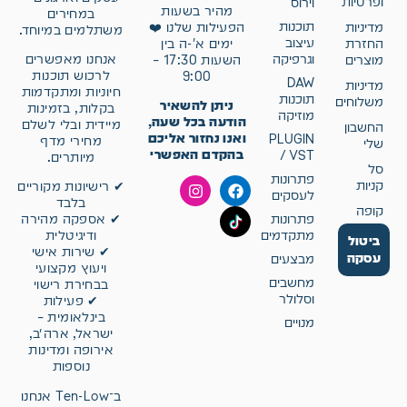
ופרטיות
וירוס
מהיר בשעות
במחירים
תוכנות
מדיניות
הפעילות שלנו ❤️
משתלמים במיוחד.
עיצוב
החזרת
ימים א'-ה בין
וגרפיקה
אנחנו מאפשרים
מוצרים
השעות 17:30 –
לרכוש תוכנות
9:00
DAW
מדיניות
חיוניות ומתקדמות
תוכנות
משלוחים
ניתן להשאיר
בקלות, בזמינות
מוזיקה
הודעה בכל שעה,
מיידית ובלי לשלם
החשבון
ואנו נחזור אליכם
PLUGIN
מחירי מדף
שלי
בהקדם האפשרי
/ VST
מיותרים.
סל
פתרונות
קניות
✔ רישיונות מקוריים
לעסקים
בלבד
קופה
פתרונות
✔ אספקה מהירה
מתקדמים
ודיגיטלית
ביטול
✔ שירות אישי
עסקה
מבצעים
ויעוץ מקצועי
מחשבים
בבחירת רישוי
וסלולר
✔ פעילות
בינלאומית –
מנויים
ישראל, ארה״ב,
אירופה ומדינות
נוספות
ב־Ten-Low אנחנו