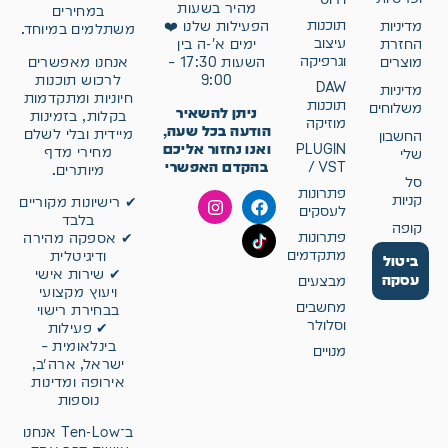
מהיר בשעות
במחירים
תוכנות
מדיניות
הפעילות שלנו ❤️
משתלמים במיוחד.
עיצוב
החזרת
ימים א'-ה בין
וגרפיקה
אנחנו מאפשרים
מוצרים
השעות 17:30 –
לרכוש תוכנות
9:00
DAW
מדיניות
חיוניות ומתקדמות
תוכנות
משלוחים
ניתן להשאיר
בקלות, בזמינות
מוזיקה
הודעה בכל שעה,
מיידית ובלי לשלם
החשבון
ואנו נחזור אליכם
PLUGIN
מחירי מדף
שלי
בהקדם האפשרי
/ VST
מיותרים.
סל
פתרונות
קניות
✔ רישיונות מקוריים
לעסקים
בלבד
קופה
פתרונות
✔ אספקה מהירה
מתקדמים
ודיגיטלית
ביטול
✔ שירות אישי
עסקה
מבצעים
ויעוץ מקצועי
מחשבים
בבחירת רישוי
וסלולר
✔ פעילות
בינלאומית –
מנויים
ישראל, ארה״ב,
אירופה ומדינות
נוספות
ב־Ten-Low אנחנו