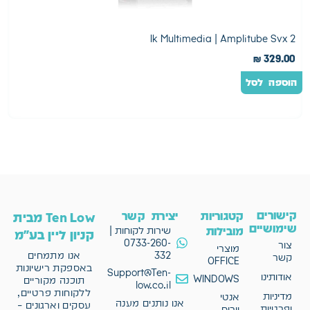
y
Ik Multimedia | Amplitube Svx 2
0
₪
329.00
הוספה לסל
ה
קישורים
קטגוריות
יצירת קשר
Ten Low מבית
שימושיים
מובילות
שירות לקוחות |
קניון ליין בע"מ
0733-260-
צור
מוצרי
332
אנו מתמחים
קשר
OFFICE
באספקת רישיונות
Support@Ten-
אודותינו
WINDOWS
תוכנה מקוריים
low.co.il
ללקוחות פרטיים,
מדיניות
אנטי
אנו נותנים מענה
עסקים וארגונים –
ופרטיות
וירוס