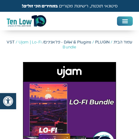
סיטונאי תוכנות, רישיונות מקוריים
במחירים הכי זולים!
DAW & Plugins
אנטי וירוס, VPN ואבטחה
עמוד הבית
/
PLUGIN - פלאגינים/ VST
/
DAW & Plugins
/ Ujam | Lo-Fi
Bundle
פתח