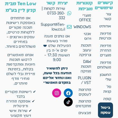
קישורים
קטגוריות
יצירת קשר
Ten Low מבית
שימושיים
מובילות
שירות לקוחות |
קניון ליין בע"מ
0733-260-
צור
מוצרי
332
אנו מתמחים
קשר
OFFICE
באספקת רישיונות
Support@Ten-
אודותינו
WINDOWS
תוכנה מקוריים
low.co.il
ללקוחות פרטיים,
מדיניות
אנטי
אנו נותנים מענה
עסקים וארגונים –
ופרטיות
וירוס
מהיר בשעות
במחירים
תוכנות
מדיניות
הפעילות שלנו ❤️
משתלמים במיוחד.
עיצוב
החזרת
ימים א'-ה בין
וגרפיקה
אנחנו מאפשרים
מוצרים
השעות 17:30 –
לרכוש תוכנות
9:00
DAW
מדיניות
חיוניות ומתקדמות
תוכנות
משלוחים
ניתן להשאיר
בקלות, בזמינות
מוזיקה
הודעה בכל שעה,
מיידית ובלי לשלם
החשבון
ואנו נחזור אליכם
PLUGIN
מחירי מדף
שלי
בהקדם האפשרי
/ VST
מיותרים.
סל
פתרונות
קניות
✔ רישיונות מקוריים
לעסקים
בלבד
קופה
פתרונות
✔ אספקה מהירה
מתקדמים
ודיגיטלית
ביטול
✔ שירות אישי
עסקה
מבצעים
ויעוץ מקצועי