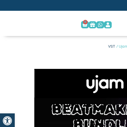
0
/ Ujam
פתח