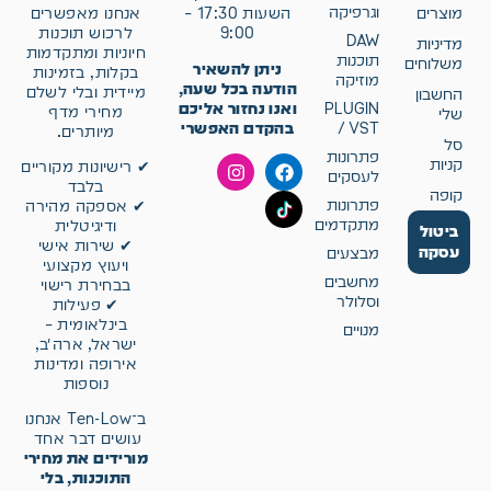
וגרפיקה
אנחנו מאפשרים
מוצרים
השעות 17:30 –
לרכוש תוכנות
9:00
DAW
מדיניות
חיוניות ומתקדמות
תוכנות
משלוחים
ניתן להשאיר
בקלות, בזמינות
מוזיקה
הודעה בכל שעה,
מיידית ובלי לשלם
החשבון
ואנו נחזור אליכם
PLUGIN
מחירי מדף
שלי
בהקדם האפשרי
/ VST
מיותרים.
סל
פתרונות
קניות
✔ רישיונות מקוריים
לעסקים
בלבד
קופה
פתרונות
✔ אספקה מהירה
מתקדמים
ודיגיטלית
ביטול
✔ שירות אישי
עסקה
מבצעים
ויעוץ מקצועי
מחשבים
בבחירת רישוי
וסלולר
✔ פעילות
בינלאומית –
מנויים
ישראל, ארה״ב,
אירופה ומדינות
נוספות
ב־Ten-Low אנחנו
עושים דבר אחד
מורידים את מחירי
התוכנות, בלי