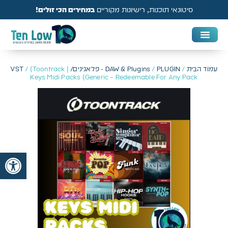
סיטונאי תוכנות, רישיונות מקוריים
במחירים הכי זולים!
DAW & Plugins
אנטי וירוס, VPN ואבטחה
עמוד הבית
/
PLUGIN - פלאגינים/ VST
/
DAW & Plugins
/ (Toontrack |
Keys Midi Packs (Generic – Redeemable For Any Pack
פתח