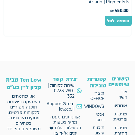
2
Arturia | Pigments 5
0
₪
450.00
הוספה לסל
ה
קישורים
קטגוריות
יצירת קשר
Ten Low מבית
שימושיים
מובילות
שירות לקוחות |
קניון ליין בע"מ
0733-260-
צור
מוצרי
332
אנו מתמחים
קשר
OFFICE
באספקת רישיונות
Support@Ten-
אודותינו
WINDOWS
תוכנה מקוריים
low.co.il
ללקוחות פרטיים,
מדיניות
אנטי
אנו נותנים מענה
עסקים וארגונים –
ופרטיות
וירוס
מהיר בשעות
במחירים
תוכנות
מדיניות
הפעילות שלנו ❤️
משתלמים במיוחד.
עיצוב
החזרת
ימים א'-ה בין