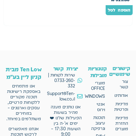
הוספה לסל
ה
קישורים
קטגוריות
יצירת קשר
Ten Low מבית
שימושיים
מובילות
שירות לקוחות |
קניון ליין בע"מ
0733-260-
צור
מוצרי
332
אנו מתמחים
קשר
OFFICE
באספקת רישיונות
Support@Ten-
אודותינו
WINDOWS
תוכנה מקוריים
low.co.il
ללקוחות פרטיים,
מדיניות
אנטי
אנו נותנים מענה
עסקים וארגונים –
ופרטיות
וירוס
מהיר בשעות
במחירים
תוכנות
מדיניות
הפעילות שלנו ❤️
משתלמים במיוחד.
עיצוב
החזרת
ימים א'-ה בין
וגרפיקה
אנחנו מאפשרים
מוצרים
השעות 17:30 –
לרכוש תוכנות
9:00