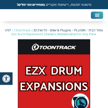
סיטונאי תוכנות, רישיונות מקוריים
במחירים הכי זולים!
DAW & Plugins
אנטי וירוס, VPN ואבטחה
עמוד הבית
/
PLUGIN - פלאגינים/ VST
/
DAW & Plugins
/ (Toontrack |
Ezx Srum Expansions (Generic Redeemable For Any Pack
פתח