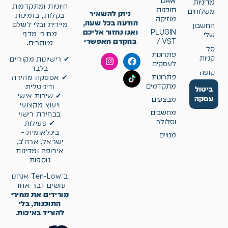
DAW
מדיניות
חיוניות ומתקדמות
תוכנות
משלוחים
ניתן להשאיר
בקלות, בזמינות
מוזיקה
הודעה בכל שעה,
מיידית ובלי לשלם
החשבון
ואנו נחזור אליכם
PLUGIN
מחירי מדף
שלי
בהקדם האפשרי
/ VST
מיותרים.
סל
פתרונות
קניות
✔ רישיונות מקוריים
לעסקים
בלבד
קופה
פתרונות
✔ אספקה מהירה
מתקדמים
ודיגיטלית
ביטול
✔ שירות אישי
עסקה
מבצעים
ויעוץ מקצועי
מחשבים
בבחירת רישוי
וסלולר
✔ פעילות
בינלאומית –
מנויים
ישראל, ארה״ב,
אירופה ומדינות
נוספות
ב־Ten-Low אנחנו
עושים דבר אחד
מורידים את מחירי
התוכנות, בלי
להוריד באיכות.