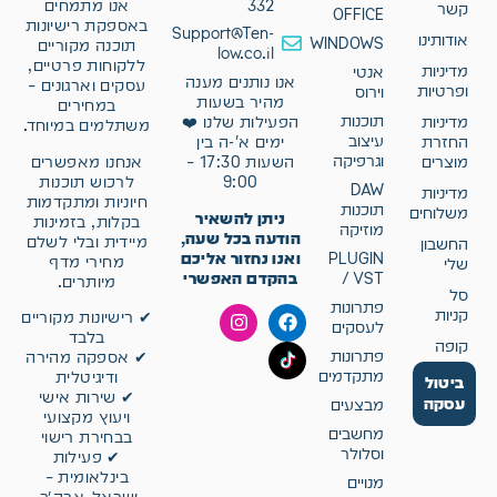
332
אנו מתמחים
קשר
OFFICE
באספקת רישיונות
Support@Ten-
אודותינו
WINDOWS
תוכנה מקוריים
low.co.il
ללקוחות פרטיים,
מדיניות
אנטי
אנו נותנים מענה
עסקים וארגונים –
ופרטיות
וירוס
מהיר בשעות
במחירים
תוכנות
מדיניות
הפעילות שלנו ❤️
משתלמים במיוחד.
עיצוב
החזרת
ימים א'-ה בין
וגרפיקה
אנחנו מאפשרים
מוצרים
השעות 17:30 –
לרכוש תוכנות
9:00
DAW
מדיניות
חיוניות ומתקדמות
תוכנות
משלוחים
ניתן להשאיר
בקלות, בזמינות
מוזיקה
הודעה בכל שעה,
מיידית ובלי לשלם
החשבון
ואנו נחזור אליכם
PLUGIN
מחירי מדף
שלי
בהקדם האפשרי
/ VST
מיותרים.
סל
פתרונות
קניות
✔ רישיונות מקוריים
לעסקים
בלבד
קופה
פתרונות
✔ אספקה מהירה
מתקדמים
ודיגיטלית
ביטול
✔ שירות אישי
עסקה
מבצעים
ויעוץ מקצועי
מחשבים
בבחירת רישוי
וסלולר
✔ פעילות
בינלאומית –
מנויים
ישראל, ארה״ב,