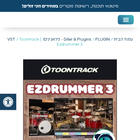
סיטונאי תוכנות, רישיונות מקוריים
במחירים הכי זולים!
DAW & Plugins
אנטי וירוס, VPN ואבטחה
עמוד הבית
/
PLUGIN - פלאגינים/ VST
/
DAW & Plugins
/ Toontrack |
Ezdrummer 3
פתח