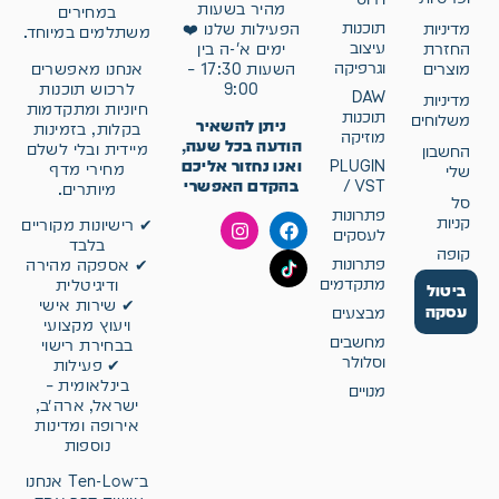
מהיר בשעות
במחירים
תוכנות
מדיניות
הפעילות שלנו ❤️
משתלמים במיוחד.
עיצוב
החזרת
ימים א'-ה בין
וגרפיקה
אנחנו מאפשרים
מוצרים
השעות 17:30 –
לרכוש תוכנות
9:00
DAW
מדיניות
חיוניות ומתקדמות
תוכנות
משלוחים
ניתן להשאיר
בקלות, בזמינות
מוזיקה
הודעה בכל שעה,
מיידית ובלי לשלם
החשבון
ואנו נחזור אליכם
PLUGIN
מחירי מדף
שלי
בהקדם האפשרי
/ VST
מיותרים.
סל
פתרונות
קניות
✔ רישיונות מקוריים
לעסקים
בלבד
קופה
פתרונות
✔ אספקה מהירה
מתקדמים
ודיגיטלית
ביטול
✔ שירות אישי
עסקה
מבצעים
ויעוץ מקצועי
מחשבים
בבחירת רישוי
וסלולר
✔ פעילות
בינלאומית –
מנויים
ישראל, ארה״ב,
אירופה ומדינות
נוספות
ב־Ten-Low אנחנו