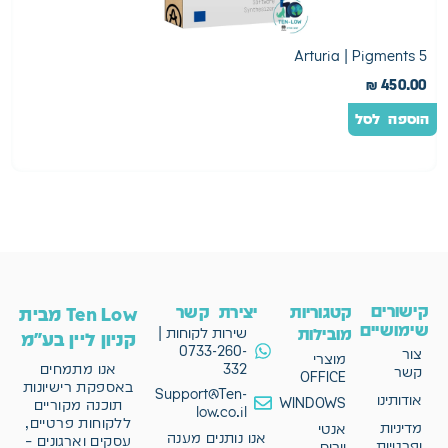
0
Arturia | Pigments 5
0
₪
450.00
הוספה לסל
ה
קישורים
קטגוריות
יצירת קשר
Ten Low מבית
שימושיים
מובילות
שירות לקוחות |
קניון ליין בע"מ
0733-260-
צור
מוצרי
332
אנו מתמחים
קשר
OFFICE
באספקת רישיונות
Support@Ten-
אודותינו
WINDOWS
תוכנה מקוריים
low.co.il
ללקוחות פרטיים,
מדיניות
אנטי
אנו נותנים מענה
עסקים וארגונים –
ופרטיות
וירוס