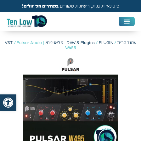
סיטונאי תוכנות, רישיונות מקוריים
במחירים הכי זולים!
DAW & Plugins
אנטי וירוס, VPN ואבטחה
עמוד הבית
/
PLUGIN - פלאגינים/ VST
/
DAW & Plugins
/ Pulsar Audio |
W495
פתח