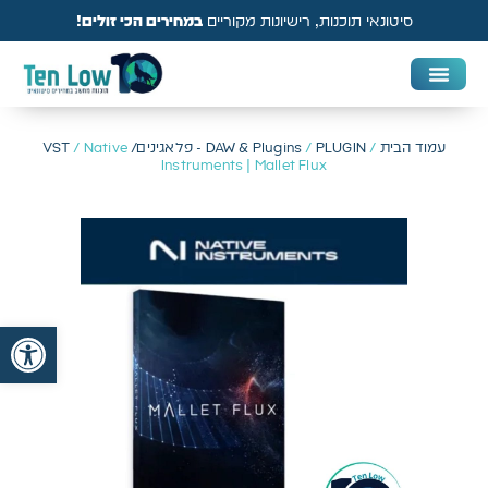
סיטונאי תוכנות, רישיונות מקוריים
במחירים הכי זולים!
DAW & Plugins
אנטי וירוס, VPN ואבטחה
עמוד הבית
/
PLUGIN - פלאגינים/ VST
/
DAW & Plugins
/ Native
Instruments | Mallet Flux
פתח