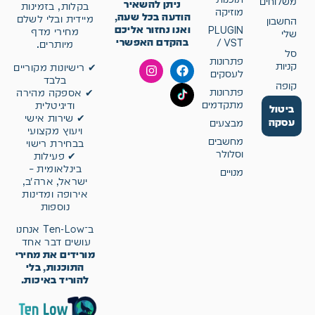
משלוחים
ניתן להשאיר
בקלות, בזמינות
מוזיקה
הודעה בכל שעה,
מיידית ובלי לשלם
החשבון
ואנו נחזור אליכם
PLUGIN
מחירי מדף
שלי
בהקדם האפשרי
/ VST
מיותרים.
סל
פתרונות
קניות
✔ רישיונות מקוריים
לעסקים
בלבד
קופה
פתרונות
✔ אספקה מהירה
מתקדמים
ודיגיטלית
ביטול
✔ שירות אישי
עסקה
מבצעים
ויעוץ מקצועי
מחשבים
בבחירת רישוי
וסלולר
✔ פעילות
בינלאומית –
מנויים
ישראל, ארה״ב,
אירופה ומדינות
נוספות
ב־Ten-Low אנחנו
עושים דבר אחד
מורידים את מחירי
התוכנות, בלי
להוריד באיכות.