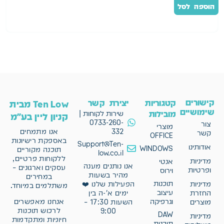
הוספה לסל
ה
קישורים
קטגוריות
יצירת קשר
Ten Low מבית
שימושיים
מובילות
שירות לקוחות |
קניון ליין בע"מ
0733-260-
צור
מוצרי
332
אנו מתמחים
קשר
OFFICE
באספקת רישיונות
Support@Ten-
אודותינו
WINDOWS
תוכנה מקוריים
low.co.il
ללקוחות פרטיים,
מדיניות
אנטי
אנו נותנים מענה
עסקים וארגונים –
ופרטיות
וירוס
מהיר בשעות
במחירים
תוכנות
מדיניות
הפעילות שלנו ❤️
משתלמים במיוחד.
עיצוב
החזרת
ימים א'-ה בין
וגרפיקה
אנחנו מאפשרים
מוצרים
השעות 17:30 –
לרכוש תוכנות
9:00
DAW
מדיניות
חיוניות ומתקדמות
תוכנות