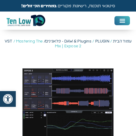
סיטונאי תוכנות, רישיונות מקוריים
במחירים הכי זולים!
DAW & Plugins
אנטי וירוס, VPN ואבטחה
עמוד הבית
/
PLUGIN - פלאגינים/ VST
/
DAW & Plugins
/ Mastering The
Mix | Expose 2
פתח