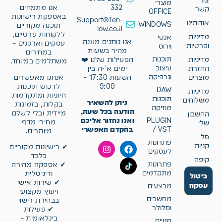
צור
מוצרי
332
אנו מתמחים
קשר
OFFICE
באספקת רישיונות
Support@Ten-
אודותינו
WINDOWS
תוכנה מקוריים
low.co.il
ללקוחות פרטיים,
מדיניות
אנטי
אנו נותנים מענה
עסקים וארגונים –
ופרטיות
וירוס
מהיר בשעות
במחירים
תוכנות
מדיניות
הפעילות שלנו ❤️
משתלמים במיוחד.
עיצוב
החזרת
ימים א'-ה בין
וגרפיקה
אנחנו מאפשרים
מוצרים
השעות 17:30 –
לרכוש תוכנות
9:00
DAW
מדיניות
חיוניות ומתקדמות
תוכנות
משלוחים
ניתן להשאיר
בקלות, בזמינות
מוזיקה
הודעה בכל שעה,
מיידית ובלי לשלם
החשבון
ואנו נחזור אליכם
PLUGIN
מחירי מדף
שלי
בהקדם האפשרי
/ VST
מיותרים.
סל
פתרונות
קניות
✔ רישיונות מקוריים
לעסקים
בלבד
קופה
פתרונות
✔ אספקה מהירה
מתקדמים
ודיגיטלית
ביטול
✔ שירות אישי
עסקה
מבצעים
ויעוץ מקצועי
מחשבים
בבחירת רישוי
וסלולר
✔ פעילות
בינלאומית –
מנויים