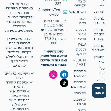
צור
מוצרי
332
אנו מתמחים
קשר
OFFICE
באספקת רישיונות
Support@Ten-
אודותינו
WINDOWS
תוכנה מקוריים
low.co.il
ללקוחות פרטיים,
מדיניות
אנטי
אנו נותנים מענה
עסקים וארגונים –
ופרטיות
וירוס
מהיר בשעות
במחירים
תוכנות
מדיניות
הפעילות שלנו ❤️
משתלמים במיוחד.
עיצוב
החזרת
ימים א'-ה בין
וגרפיקה
אנחנו מאפשרים
מוצרים
השעות 17:30 –
לרכוש תוכנות
9:00
DAW
מדיניות
חיוניות ומתקדמות
תוכנות
משלוחים
ניתן להשאיר
בקלות, בזמינות
מוזיקה
הודעה בכל שעה,
מיידית ובלי לשלם
החשבון
ואנו נחזור אליכם
PLUGIN
מחירי מדף
שלי
בהקדם האפשרי
/ VST
מיותרים.
סל
פתרונות
קניות
✔ רישיונות מקוריים
לעסקים
בלבד
קופה
פתרונות
✔ אספקה מהירה
מתקדמים
ודיגיטלית
ביטול
✔ שירות אישי
עסקה
מבצעים
ויעוץ מקצועי
מחשבים
בבחירת רישוי
וסלולר
✔ פעילות
בינלאומית –
מנויים