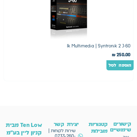
o
Ik Multimedia | Syntronik 2 J-60
0
₪
250.00
הוספה לסל
ה
קישורים
קטגוריות
יצירת קשר
Ten Low מבית
שימושיים
מובילות
שירות לקוחות |
קניון ליין בע"מ
0733-260-