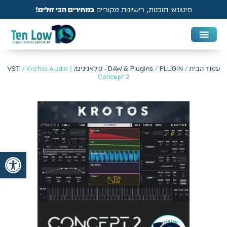
סיטונאי תוכנות, רישיונות מקוריים
במחירים הכי זולים!
DAW & Plugins
אנטי וירוס, VPN ואבטחה
עמוד הבית
/
PLUGIN - פלאגינים/ VST
/
DAW & Plugins
/ Krotos Audio |
Concept 2
פתח