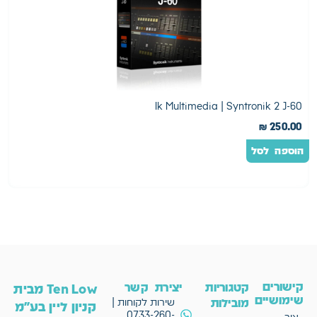
etron
Ik Multimedia | Syntronik 2 J-60
0
₪
250.00
הוספה לסל
ה
קישורים
קטגוריות
יצירת קשר
Ten Low מבית
שימושיים
מובילות
שירות לקוחות |
קניון ליין בע"מ
0733-260-