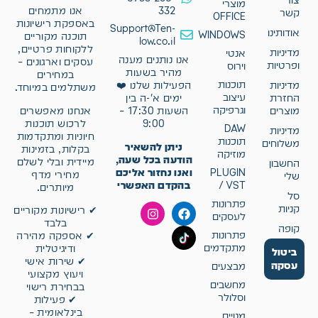
צור
מוצרי
332
אנו מתמחים
קשר
OFFICE
באספקת רישיונות
Support@Ten-
אודותינו
WINDOWS
תוכנה מקוריים
low.co.il
ללקוחות פרטיים,
מדיניות
אנטי
אנו נותנים מענה
עסקים וארגונים –
ופרטיות
וירוס
מהיר בשעות
במחירים
תוכנות
מדיניות
הפעילות שלנו ❤️
משתלמים במיוחד.
עיצוב
החזרת
ימים א'-ה בין
וגרפיקה
אנחנו מאפשרים
מוצרים
השעות 17:30 –
לרכוש תוכנות
9:00
DAW
מדיניות
חיוניות ומתקדמות
תוכנות
משלוחים
ניתן להשאיר
בקלות, בזמינות
מוזיקה
הודעה בכל שעה,
מיידית ובלי לשלם
החשבון
ואנו נחזור אליכם
PLUGIN
מחירי מדף
שלי
בהקדם האפשרי
/ VST
מיותרים.
סל
פתרונות
קניות
✔ רישיונות מקוריים
לעסקים
בלבד
קופה
פתרונות
✔ אספקה מהירה
מתקדמים
ודיגיטלית
ביטול
✔ שירות אישי
עסקה
מבצעים
ויעוץ מקצועי
מחשבים
בבחירת רישוי
וסלולר
✔ פעילות
בינלאומית –
מנויים