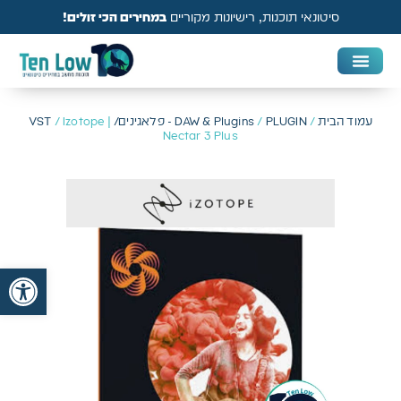
סיטונאי תוכנות, רישיונות מקוריים
במחירים הכי זולים!
DAW & Plugins
אנטי וירוס, VPN ואבטחה
עמוד הבית
/
PLUGIN - פלאגינים/ VST
/
DAW & Plugins
/ Izotope |
Nectar 3 Plus
פתח