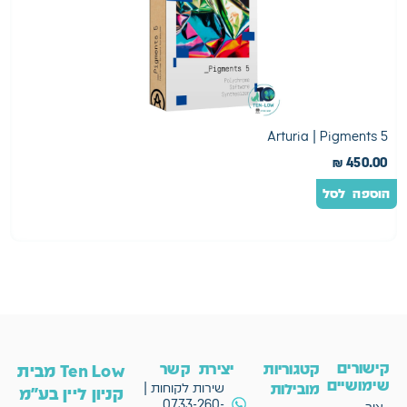
2
Arturia | Pigments 5
0
₪
450.00
הוספה לסל
ה
קישורים
קטגוריות
יצירת קשר
Ten Low מבית
שימושיים
מובילות
שירות לקוחות |
קניון ליין בע"מ
0733-260-