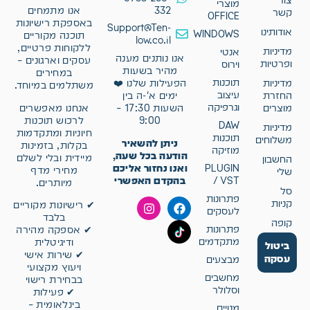
צור
מוצרי
332
אנו מתמחים
קשר
OFFICE
באספקת רישיונות
Support@Ten-
אודותינו
WINDOWS
תוכנה מקוריים
low.co.il
ללקוחות פרטיים,
מדיניות
אנטי
אנו נותנים מענה
עסקים וארגונים –
ופרטיות
וירוס
מהיר בשעות
במחירים
תוכנות
מדיניות
הפעילות שלנו ❤️
משתלמים במיוחד.
עיצוב
החזרת
ימים א'-ה בין
וגרפיקה
אנחנו מאפשרים
מוצרים
השעות 17:30 –
לרכוש תוכנות
9:00
DAW
מדיניות
חיוניות ומתקדמות
תוכנות
משלוחים
ניתן להשאיר
בקלות, בזמינות
מוזיקה
הודעה בכל שעה,
מיידית ובלי לשלם
החשבון
ואנו נחזור אליכם
PLUGIN
מחירי מדף
שלי
בהקדם האפשרי
/ VST
מיותרים.
סל
פתרונות
קניות
✔ רישיונות מקוריים
לעסקים
בלבד
קופה
פתרונות
✔ אספקה מהירה
מתקדמים
ודיגיטלית
ביטול
✔ שירות אישי
עסקה
מבצעים
ויעוץ מקצועי
מחשבים
בבחירת רישוי
וסלולר
✔ פעילות
בינלאומית –
מנויים