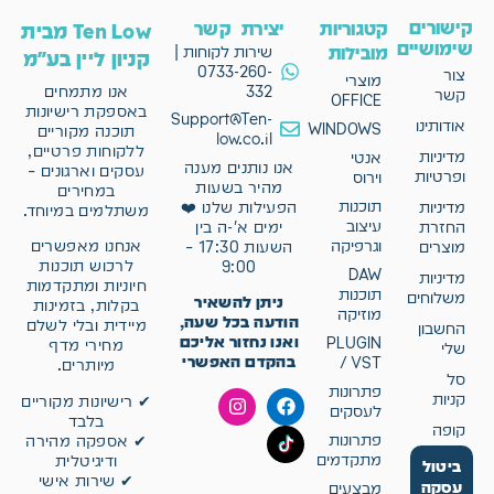
קישורים
קטגוריות
יצירת קשר
Ten Low מבית
שימושיים
מובילות
שירות לקוחות |
קניון ליין בע"מ
0733-260-
צור
מוצרי
332
אנו מתמחים
קשר
OFFICE
באספקת רישיונות
Support@Ten-
אודותינו
WINDOWS
תוכנה מקוריים
low.co.il
ללקוחות פרטיים,
מדיניות
אנטי
אנו נותנים מענה
עסקים וארגונים –
ופרטיות
וירוס
מהיר בשעות
במחירים
תוכנות
מדיניות
הפעילות שלנו ❤️
משתלמים במיוחד.
עיצוב
החזרת
ימים א'-ה בין
וגרפיקה
אנחנו מאפשרים
מוצרים
השעות 17:30 –
לרכוש תוכנות
9:00
DAW
מדיניות
חיוניות ומתקדמות
תוכנות
משלוחים
ניתן להשאיר
בקלות, בזמינות
מוזיקה
הודעה בכל שעה,
מיידית ובלי לשלם
החשבון
ואנו נחזור אליכם
PLUGIN
מחירי מדף
שלי
בהקדם האפשרי
/ VST
מיותרים.
סל
פתרונות
קניות
✔ רישיונות מקוריים
לעסקים
בלבד
קופה
פתרונות
✔ אספקה מהירה
מתקדמים
ודיגיטלית
ביטול
✔ שירות אישי
עסקה
מבצעים