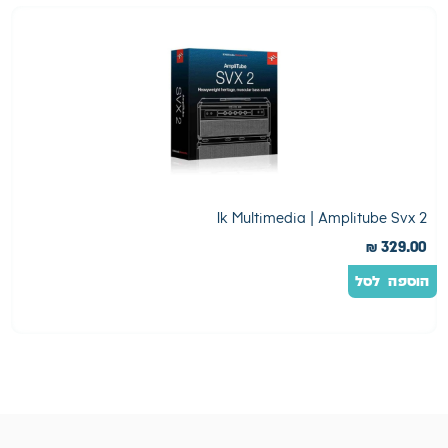
2
Ik Multimedia | Amplitube Svx 2
0
₪
329.00
הוספה לסל
ה