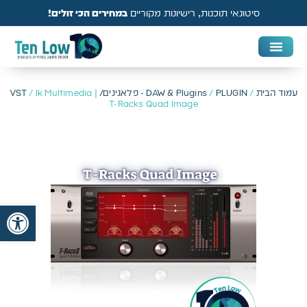
סיטונאי תוכנות, רישיונות מקוריים
במחירים הכי זולים!
DAW & Plugins
אנטי וירוס, VPN ואבטחה
עמוד הבית
/
PLUGIN - פלאגינים/ VST
/
DAW & Plugins
/ Ik Multimedia |
T-Racks Quad Image
פתח