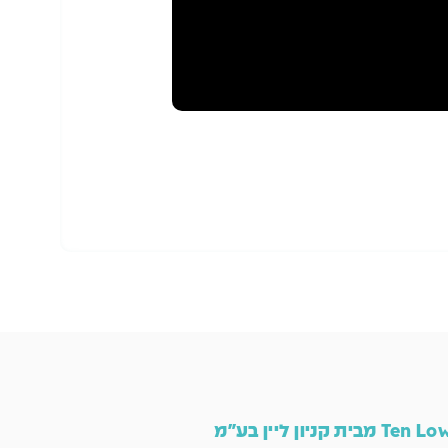
הו
Ten L מבית קניון ליין בע"מ