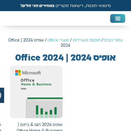
סיטונאי תוכנות, רישיונות מקוריים
במחירים הכי זולים!
DAW & Plugins
אנטי וירוס, VPN ואבטחה
עמוד הבית
/
תוכנות משרדיות
/
מוצרי office
/ אופיס 2024 | Office
2024
אופיס 2024 | Office 2024
פת
אופיס 2024 הום & ביזנס |
או
Office Home & Business
פי