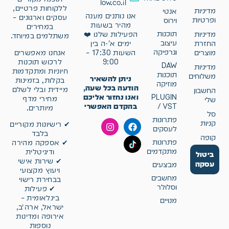
low.co.il
ללקוחות פרטיים,
מדיניות
אנטי
אנו נותנים מענה
עסקים וארגונים –
ופרטיות
וירוס
מהיר בשעות
במחירים
תוכנות
מדיניות
הפעילות שלנו ❤️
משתלמים במיוחד.
עיצוב
החזרת
ימים א'-ה בין
וגרפיקה
אנחנו מאפשרים
מוצרים
השעות 17:30 –
לרכוש תוכנות
9:00
DAW
מדיניות
חיוניות ומתקדמות
תוכנות
משלוחים
ניתן להשאיר
בקלות, בזמינות
מוזיקה
הודעה בכל שעה,
מיידית ובלי לשלם
החשבון
ואנו נחזור אליכם
PLUGIN
מחירי מדף
שלי
בהקדם האפשרי
/ VST
מיותרים.
סל
פתרונות
קניות
✔ רישיונות מקוריים
לעסקים
בלבד
קופה
פתרונות
✔ אספקה מהירה
מתקדמים
ודיגיטלית
ביטול
✔ שירות אישי
עסקה
מבצעים
ויעוץ מקצועי
מחשבים
בבחירת רישוי
וסלולר
✔ פעילות
בינלאומית –
מנויים
ישראל, ארה״ב,
אירופה ומדינות
נוספות