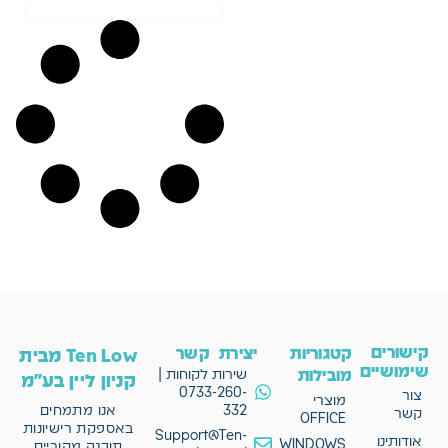
ישורים
קטגוריות
יצירת קשר
Ten Low מבית
ימושיים
מובילות
שירות לקוחות |
קניון ליין בע"מ
0733-260-
צור
מוצרי
332
אנו מתמחים
קשר
OFFICE
באספקת רישיונות
Support@Ten-
אודותינו
WINDOWS
תוכנה מקוריים