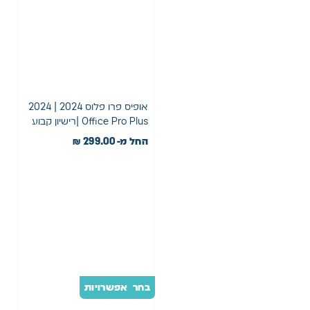
P
ro
2
0
2
4
|
אופיס פרו פלוס 2024 | 2024
רי
Office Pro Plus |רישיון קבוע
ש
החל מ-
299.00
₪
יון
ק
בו
ע
בחר אפשרויות