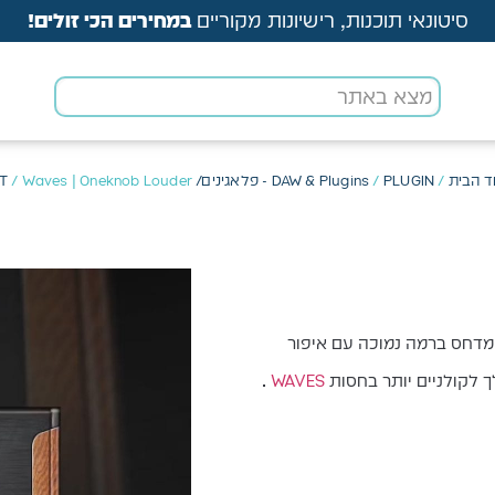
סיטונאי תוכנות, רישיונות מקוריים
במחירים הכי זולים!
ד הבית
/
PLUGIN - פלאגינים/ VST
/
DAW & Plugins
/ Waves | Oneknob Louder
ך לקולניים יותר בחסות
WAVES
.