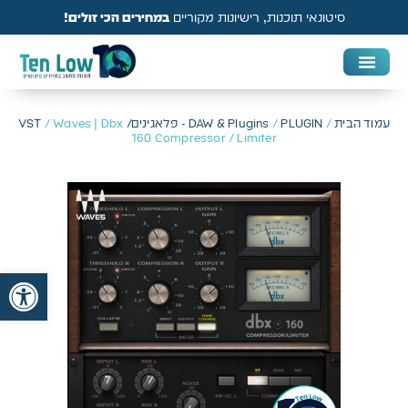
סיטונאי תוכנות, רישיונות מקוריים
במחירים הכי זולים!
DAW & Plugins
אנטי וירוס, VPN ואבטחה
עמוד הבית
/
PLUGIN - פלאגינים/ VST
/
DAW & Plugins
/ Waves | Dbx
160 Compressor / Limiter
פתח