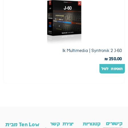
s
Ik Multimedia | Syntronik 2 J-60
0
₪
250.00
הוספה לסל
ה
קישורים
קטגוריות
יצירת קשר
Ten Low מבית