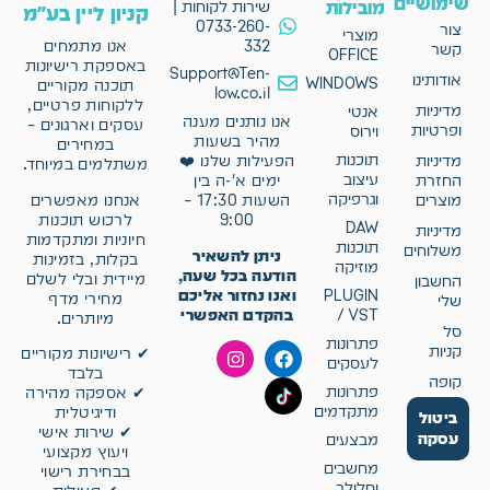
שימושיים
מובילות
שירות לקוחות |
קניון ליין בע"מ
0733-260-
צור
מוצרי
332
אנו מתמחים
קשר
OFFICE
באספקת רישיונות
Support@Ten-
אודותינו
WINDOWS
תוכנה מקוריים
low.co.il
ללקוחות פרטיים,
מדיניות
אנטי
אנו נותנים מענה
עסקים וארגונים –
ופרטיות
וירוס
מהיר בשעות
במחירים
תוכנות
מדיניות
הפעילות שלנו ❤️
משתלמים במיוחד.
עיצוב
החזרת
ימים א'-ה בין
וגרפיקה
אנחנו מאפשרים
מוצרים
השעות 17:30 –
לרכוש תוכנות
9:00
DAW
מדיניות
חיוניות ומתקדמות
תוכנות
משלוחים
ניתן להשאיר
בקלות, בזמינות
מוזיקה
הודעה בכל שעה,
מיידית ובלי לשלם
החשבון
ואנו נחזור אליכם
PLUGIN
מחירי מדף
שלי
בהקדם האפשרי
/ VST
מיותרים.
סל
פתרונות
קניות
✔ רישיונות מקוריים
לעסקים
בלבד
קופה
פתרונות
✔ אספקה מהירה
מתקדמים
ודיגיטלית
ביטול
✔ שירות אישי
עסקה
מבצעים
ויעוץ מקצועי
מחשבים
בבחירת רישוי
וסלולר