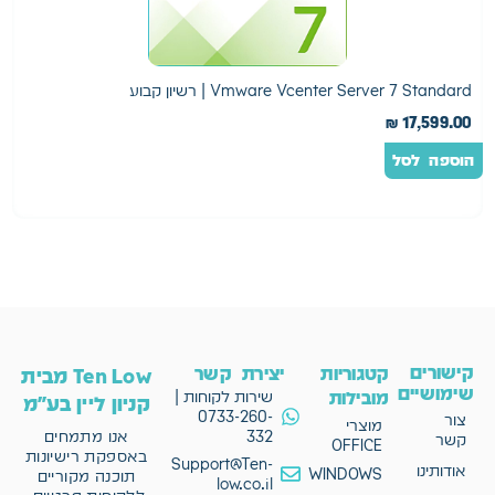
Vmware Vcenter Server 7 Standard | רשיון קבוע
7
0
₪
17,599.00
הוספה לסל
ה
קישורים
קטגוריות
יצירת קשר
Ten Low מבית
שימושיים
מובילות
שירות לקוחות |
קניון ליין בע"מ
0733-260-
צור
מוצרי
332
אנו מתמחים
קשר
OFFICE
באספקת רישיונות
Support@Ten-
אודותינו
WINDOWS
תוכנה מקוריים
low.co.il