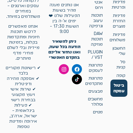
ללקוחות פרטיים,
מדיניות
אנטי
אנו נותנים מענה
עסקים וארגונים –
ופרטיות
וירוס
מהיר בשעות
במחירים
תוכנות
מדיניות
הפעילות שלנו ❤️
משתלמים במיוחד.
עיצוב
החזרת
ימים א'-ה בין
וגרפיקה
אנחנו מאפשרים
מוצרים
השעות 17:30 –
לרכוש תוכנות
9:00
DAW
מדיניות
חיוניות ומתקדמות
תוכנות
משלוחים
ניתן להשאיר
בקלות, בזמינות
מוזיקה
הודעה בכל שעה,
מיידית ובלי לשלם
החשבון
ואנו נחזור אליכם
PLUGIN
מחירי מדף
שלי
בהקדם האפשרי
/ VST
מיותרים.
סל
פתרונות
קניות
✔ רישיונות מקוריים
לעסקים
בלבד
קופה
פתרונות
✔ אספקה מהירה
מתקדמים
ודיגיטלית
ביטול
✔ שירות אישי
עסקה
מבצעים
ויעוץ מקצועי
מחשבים
בבחירת רישוי
וסלולר
✔ פעילות
בינלאומית –
מנויים
ישראל, ארה״ב,
אירופה ומדינות
נוספות