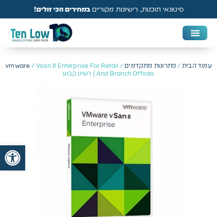
סיטונאי תוכנות, רישיונות מקוריים
במחירים הכי זולים!
DAW & Plugins
אנטי וירוס, VPN ואבטחה
עמוד הבית
/
פתרונות מתקדמים
/
/ Vsan 8 Enterprise For Retail
vmware
And Branch Offices | רשיון קבוע
פתח